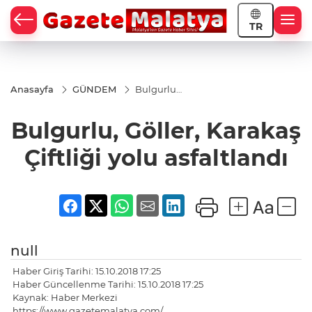
TR
Anasayfa
GÜNDEM
Bulgurlu,
Göller,
Karakaş
Bulgurlu, Göller, Karakaş
Çiftliği
yolu
asfaltlandı
Çiftliği yolu asfaltlandı
null
Haber Giriş Tarihi: 15.10.2018 17:25
Haber Güncellenme Tarihi: 15.10.2018 17:25
Kaynak: Haber Merkezi
https://www.gazetemalatya.com/