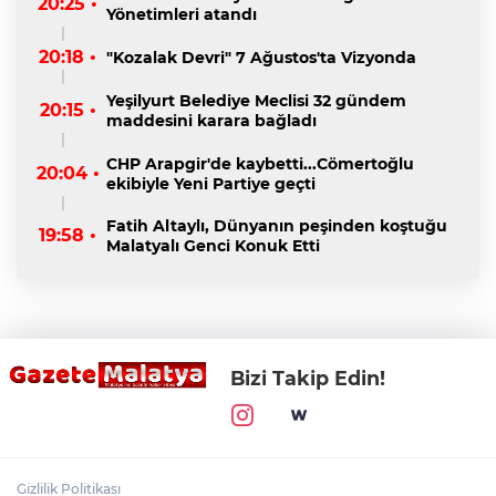
20:25 •
Yönetimleri atandı
20:18 •
"Kozalak Devri" 7 Ağustos'ta Vizyonda
Yeşilyurt Belediye Meclisi 32 gündem
20:15 •
maddesini karara bağladı
CHP Arapgir'de kaybetti...Cömertoğlu
20:04 •
ekibiyle Yeni Partiye geçti
Fatih Altaylı, Dünyanın peşinden koştuğu
19:58 •
Malatyalı Genci Konuk Etti
Bizi Takip Edin!
Gizlilik Politikası