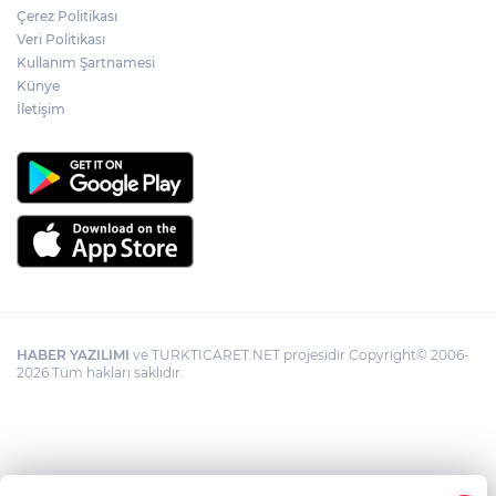
Çerez Politikası
Veri Politikası
Kullanım Şartnamesi
Künye
İletişim
HABER YAZILIMI
ve TURKTICARET.NET projesidir Copyright© 2006-
2026 Tüm hakları saklıdır.