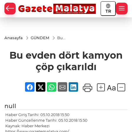
TR
Anasayfa
GÜNDEM
Bu
evden
dört
Bu evden dört kamyon
kamyon
çöp
çıkarıldı
çöp çıkarıldı
null
Haber Giriş Tarihi: 05.10.2018 15:50
Haber Güncellenme Tarihi: 05.10.2018 15:50
Kaynak: Haber Merkezi
https://www.gazetemalatya.com/