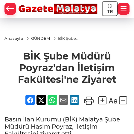
TR
Anasayfa
GÜNDEM
BİK Şube
Müdürü
Poyraz'dan
BİK Şube Müdürü
İletişim
Fakültesi'ne
Ziyaret
Poyraz'dan İletişim
Fakültesi'ne Ziyaret
Basın İlan Kurumu (BİK) Malatya Şube
Müdürü Haşim Poyraz, İletişim
Fakültesini ziyaret etti.