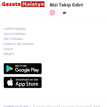
Bizi Takip Edin!
Gizlilik Politikası
Çerez Politikası
Veri Politikası
Kullanım Şartnamesi
Künye
İletişim
HABER YAZILIMI
ve TURKTICARET.NET projesidir Copyright© 2006-