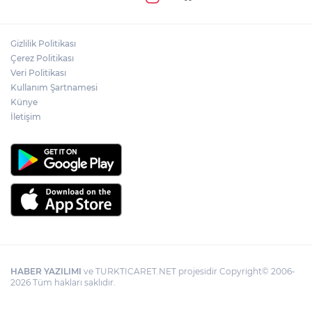
Gizlilik Politikası
Çerez Politikası
Veri Politikası
Kullanım Şartnamesi
Künye
İletişim
HABER YAZILIMI
ve TURKTICARET.NET projesidir Copyright© 2006-
2026 Tüm hakları saklıdır.