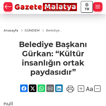
TR
Anasayfa
GÜNDEM
Belediye
Başkanı
Gürkan:
Belediye Başkanı
“Kültür
insanlığın
ortak
Gürkan: “Kültür
paydasıdır”
insanlığın ortak
paydasıdır”
null