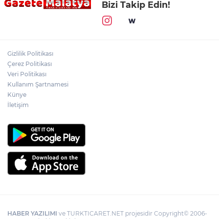
Bizi Takip Edin!
Gizlilik Politikası
Çerez Politikası
Veri Politikası
Kullanım Şartnamesi
Künye
İletişim
HABER YAZILIMI
ve TURKTICARET.NET projesidir Copyright© 2006-