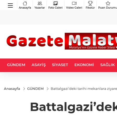
Anasayfa
Yazarlar
Foto Galeri
Video Galeri
Fikstür
Puan Durum
GÜNDEM
ASAYİŞ
SİYASET
EKONOMİ
SAĞLIK
Anasayfa
GÜNDEM
Battalgazi’deki tarihi mekanlara ziyare
Battalgazi’dek