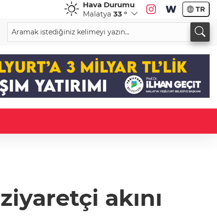
Hava Durumu
TR
Malatya
33 °
ziyaretçi akını