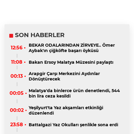
SON HABERLER
BEKAR ODALARINDAN ZİRVEYE.. Ömer
12:56 •
Aybak'ın çiğköfte başarı öyküsü
11:08 •
Bakan Ersoy Malatya Müzesini paylaştı
Arapgir Çarşı Merkezini Aydınlar
00:13 •
Dönüştürecek
Malatya'da binlerce ürün denetlendi, 544
00:05 •
bin lira ceza kesildi
Yeşilyurt'ta Yaz akşamları etkinliği
00:02 •
düzenlendi
23:58 •
Battalgazi Yaz Okulları şenlikle sona erdi