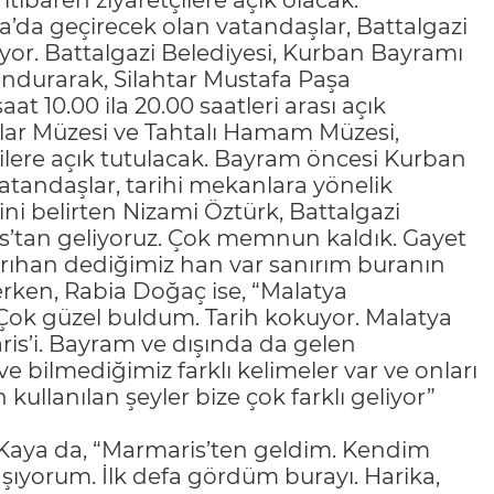
baren ziyaretçilere açık olacak.
ya’da geçirecek olan vatandaşlar, Battalgazi
yor. Battalgazi Belediyesi, Kurban Bayramı
undurarak, Silahtar Mustafa Paşa
t 10.00 ila 20.00 saatleri arası açık
lar Müzesi ve Tahtalı Hamam Müzesi,
ilere açık tutulacak. Bayram öncesi Kurban
vatandaşlar, tarihi mekanlara yönelik
ni belirten Nizami Öztürk, Battalgazi
nos’tan geliyoruz. Çok memnun kaldık. Gayet
Sarıhan dediğimiz han var sanırım buranın
rken, Rabia Doğaç ise, “Malatya
. Çok güzel buldum. Tarih kokuyor. Malatya
ris’i. Bayram ve dışında da gelen
e bilmediğimiz farklı kelimeler var ve onları
kullanılan şeyler bize çok farklı geliyor”
 Kaya da, “Marmaris’ten geldim. Kendim
şıyorum. İlk defa gördüm burayı. Harika,