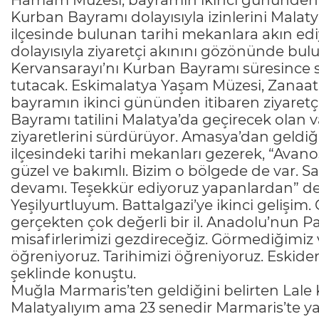
Hamam Müzesi, bayramın ikinci gününden iti
Kurban Bayramı dolayısıyla izinlerini Malat
ilçesinde bulunan tarihi mekanlara akın edi
dolayısıyla ziyaretçi akınını gözönünde bul
Kervansarayı’nı Kurban Bayramı süresince saa
tutacak. Eskimalatya Yaşam Müzesi, Zanaat
bayramın ikinci gününden itibaren ziyaretç
Bayramı tatilini Malatya’da geçirecek olan 
ziyaretlerini sürdürüyor. Amasya’dan geldiği
ilçesindeki tarihi mekanları gezerek, “Ava
güzel ve bakımlı. Bizim o bölgede de var. 
devamı. Teşekkür ediyoruz yapanlardan” de
Yeşilyurtluyum. Battalgazi’ye ikinci gelişim
gerçekten çok değerli bir il. Anadolu’nun Pa
misafirlerimizi gezdireceğiz. Görmediğimiz v
öğreniyoruz. Tarihimizi öğreniyoruz. Eskiden 
şeklinde konuştu.
Muğla Marmaris’ten geldiğini belirten Lale
Malatyalıyım ama 23 senedir Marmaris’te ya