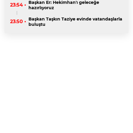
Başkan Er: Hekimhan'ı geleceğe
23:54 •
hazırlıyoruz
Başkan Taşkın Taziye evinde vatandaşlarla
23:50 •
buluştu