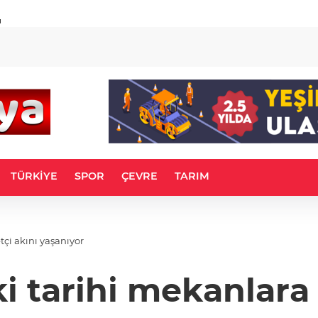
u
TÜRKİYE
SPOR
ÇEVRE
TARIM
tçi akını yaşanıyor
i tarihi mekanlara 