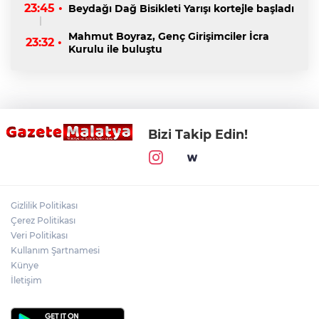
23:45 •
Beydağı Dağ Bisikleti Yarışı kortejle başladı
Mahmut Boyraz, Genç Girişimciler İcra
23:32 •
Kurulu ile buluştu
Bizi Takip Edin!
Gizlilik Politikası
Çerez Politikası
Veri Politikası
Kullanım Şartnamesi
Künye
İletişim