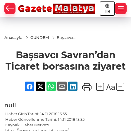
TR
Anasayfa
GÜNDEM
Başsavcı
Savran’dan
Ticaret
Başsavcı Savran’dan
borsasına
ziyaret
Ticaret borsasına ziyaret
null
Haber Giriş Tarihi: 14.11.2018 13:35
Haber Güncellenme Tarihi: 14.11.2018 13:35
Kaynak: Haber Merkezi
https://www.gazetemalatya.com/