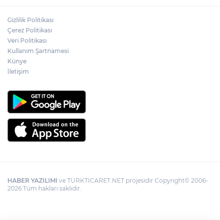
Gizlilik Politikası
Çerez Politikası
Veri Politikası
Kullanım Şartnamesi
Künye
İletişim
HABER YAZILIMI
ve TURKTICARET.NET projesidir Copyright© 2006-
2026 Tüm hakları saklıdır.