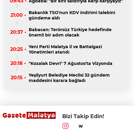
09:43 •
Ağbaba: "Bir kirli saldırıyla karşı karşıyayız"
Bakanlık TSO'nun KDV indirimi talebini
21:00 •
gündeme aldı
Babacan: Terörsüz Türkiye hedefinde
20:37 •
önemli bir adım olacak
Yeni Parti Malatya il ve Battalgazi
20:25 •
Yönetimleri atandı
20:18 •
"Kozalak Devri" 7 Ağustos'ta Vizyonda
Yeşilyurt Belediye Meclisi 32 gündem
20:15 •
maddesini karara bağladı
Bizi Takip Edin!