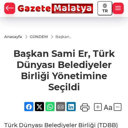
TR
Anasayfa
GÜNDEM
Başkan
Sami Er,
Türk
Başkan Sami Er, Türk
Dünyası
Belediyeler
Birliği
Dünyası Belediyeler
Yönetimine
Seçildi
Birliği Yönetimine
Seçildi
Türk Dünyası Belediyeler Birliği (TDBB)