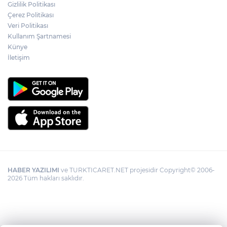
Gizlilik Politikası
Çerez Politikası
Veri Politikası
Kullanım Şartnamesi
Künye
İletişim
HABER YAZILIMI
ve TURKTICARET.NET projesidir Copyright© 2006-
2026 Tüm hakları saklıdır.