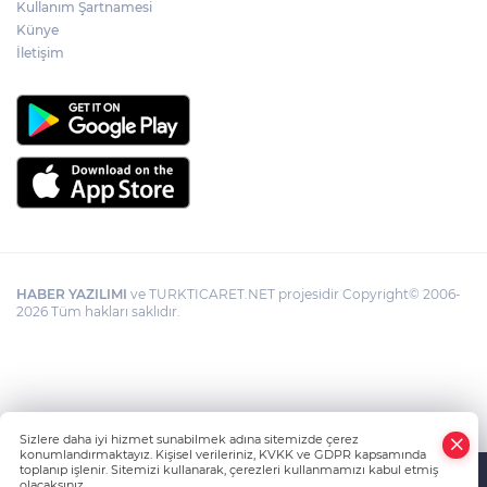
Kullanım Şartnamesi
Künye
İletişim
HABER YAZILIMI
ve TURKTICARET.NET projesidir Copyright© 2006-
2026 Tüm hakları saklıdır.
Sizlere daha iyi hizmet sunabilmek adına sitemizde çerez
konumlandırmaktayız. Kişisel verileriniz, KVKK ve GDPR kapsamında
toplanıp işlenir. Sitemizi kullanarak, çerezleri kullanmamızı kabul etmiş
olacaksınız.