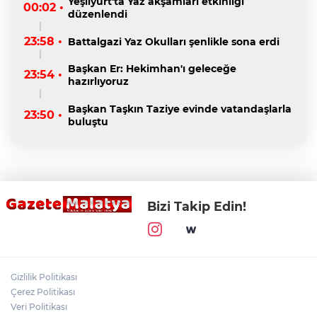
Yeşilyurt'ta Yaz akşamları etkinliği
00:02 •
düzenlendi
23:58 •
Battalgazi Yaz Okulları şenlikle sona erdi
Başkan Er: Hekimhan'ı geleceğe
23:54 •
hazırlıyoruz
Başkan Taşkın Taziye evinde vatandaşlarla
23:50 •
buluştu
Bizi Takip Edin!
Gizlilik Politikası
Çerez Politikası
Veri Politikası