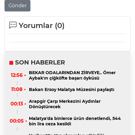
Gönder
Yorumlar (
0
)
SON HABERLER
BEKAR ODALARINDAN ZİRVEYE.. Ömer
12:56 •
Aybak'ın çiğköfte başarı öyküsü
11:08 •
Bakan Ersoy Malatya Müzesini paylaştı
Arapgir Çarşı Merkezini Aydınlar
00:13 •
Dönüştürecek
Malatya'da binlerce ürün denetlendi, 544
00:05 •
bin lira ceza kesildi