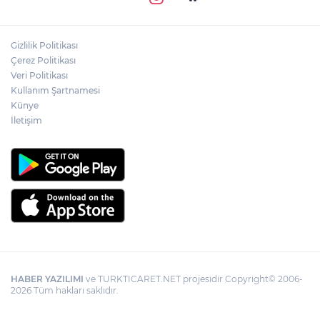
Gizlilik Politikası
Çerez Politikası
Veri Politikası
Kullanım Şartnamesi
Künye
İletişim
HABER YAZILIMI
ve TURKTICARET.NET projesidir Copyright© 2006-
2026 Tüm hakları saklıdır.