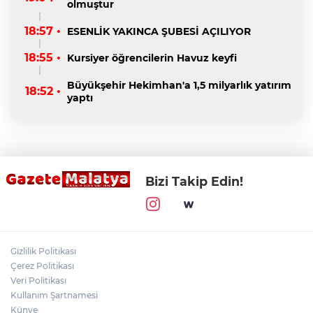
olmuştur
18:57 •
ESENLİK YAKINCA ŞUBESİ AÇILIYOR
18:55 •
Kursiyer öğrencilerin Havuz keyfi
Büyükşehir Hekimhan'a 1,5 milyarlık yatırım
18:52 •
yaptı
Bizi Takip Edin!
Gizlilik Politikası
Çerez Politikası
Veri Politikası
Kullanım Şartnamesi
Künye