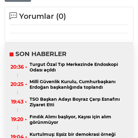
Yorumlar (
0
)
SON HABERLER
Turgut Özal Tıp Merkezinde Endoskopi
20:36 •
Odası açıldı
Millî Güvenlik Kurulu, Cumhurbaşkanı
20:25 •
Erdoğan başkanlığında toplandı
TSO Başkan Adayı Boyraz Çarşı Esnafını
19:43 •
Ziyaret Etti
Fındık Alımı başlıyor, Kayısı için alım
19:20 •
görünmüyor
Kurtulmuş: Eşsiz bir demokrasi örneği
19:04 •