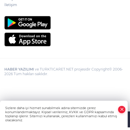
İletişim
HABER YAZILIMI
ve TURKTICARET.NET projesidir Copyright© 2006-
2026 Tüm hakları saklıdır.
Sizlere daha iyi hizmet sunabilmek adına sitemizde çerez
konumlandırmaktayız. Kişisel verileriniz, KVKK ve GDPR kapsamında
toplanıp işlenir. Sitemizi kullanarak, çerezleri kullanmamızı kabul etmiş
olacaksınız.
Anasayfa
Haber Ara
Yazarlar
İhbar Hattı