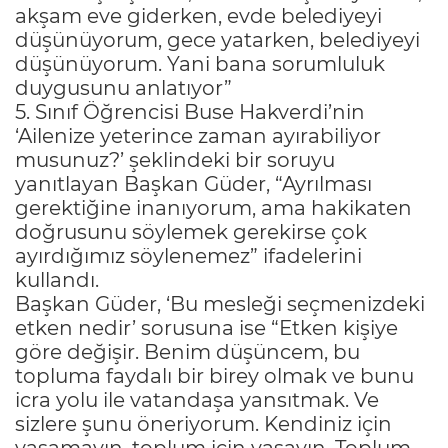
akşam eve giderken, evde belediyeyi
düşünüyorum, gece yatarken, belediyeyi
düşünüyorum. Yani bana sorumluluk
duygusunu anlatıyor”
5. Sınıf Öğrencisi Buse Hakverdi’nin
‘Ailenize yeterince zaman ayırabiliyor
musunuz?’ şeklindeki bir soruyu
yanıtlayan Başkan Güder, “Ayrılması
gerektiğine inanıyorum, ama hakikaten
doğrusunu söylemek gerekirse çok
ayırdığımız söylenemez” ifadelerini
kullandı.
Başkan Güder, ‘Bu mesleği seçmenizdeki
etken nedir’ sorusuna ise “Etken kişiye
göre değişir. Benim düşüncem, bu
topluma faydalı bir birey olmak ve bunu
icra yolu ile vatandaşa yansıtmak. Ve
sizlere şunu öneriyorum. Kendiniz için
yaşamayın, toplum için yaşayın. Toplum