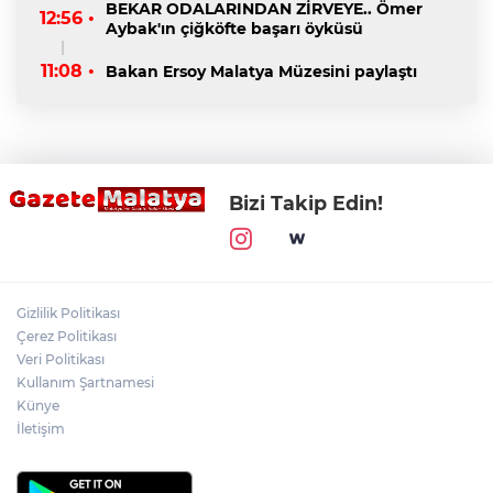
BEKAR ODALARINDAN ZİRVEYE.. Ömer
12:56 •
Aybak'ın çiğköfte başarı öyküsü
11:08 •
Bakan Ersoy Malatya Müzesini paylaştı
Bizi Takip Edin!
Gizlilik Politikası
Çerez Politikası
Veri Politikası
Kullanım Şartnamesi
Künye
İletişim