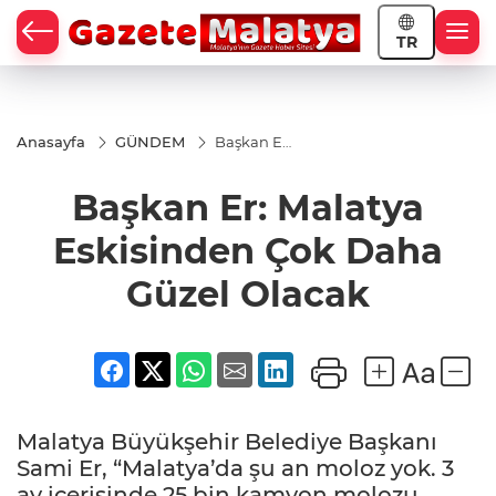
TR
Anasayfa
GÜNDEM
Başkan Er:
Malatya
Eskisinden
Başkan Er: Malatya
Çok Daha
Güzel
Olacak
Eskisinden Çok Daha
Güzel Olacak
Malatya Büyükşehir Belediye Başkanı
Sami Er, “Malatya’da şu an moloz yok. 3
ay içerisinde 25 bin kamyon molozu