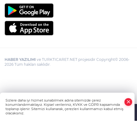
HABER YAZILIMI
ve TURKTICARET.NET projesidir Copyright© 2006-
2026 Tüm hakları saklıdır.
Sizlere daha iyi hizmet sunabilmek adına sitemizde çerez
konumlandırmaktayız. Kişisel verileriniz, KVKK ve GDPR kapsamında
toplanıp işlenir. Sitemizi kullanarak, çerezleri kullanmamızı kabul etmiş
olacaksınız.
Anasayfa
Haber Ara
Yazarlar
İhbar Hattı