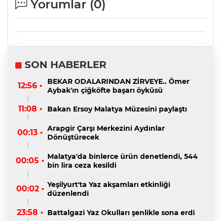
Yorumlar (
0
)
SON HABERLER
BEKAR ODALARINDAN ZİRVEYE.. Ömer
12:56 •
Aybak'ın çiğköfte başarı öyküsü
11:08 •
Bakan Ersoy Malatya Müzesini paylaştı
Arapgir Çarşı Merkezini Aydınlar
00:13 •
Dönüştürecek
Malatya'da binlerce ürün denetlendi, 544
00:05 •
bin lira ceza kesildi
Yeşilyurt'ta Yaz akşamları etkinliği
00:02 •
düzenlendi
23:58 •
Battalgazi Yaz Okulları şenlikle sona erdi