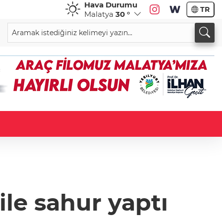
Hava Durumu
TR
Malatya
30 °
ile sahur yaptı