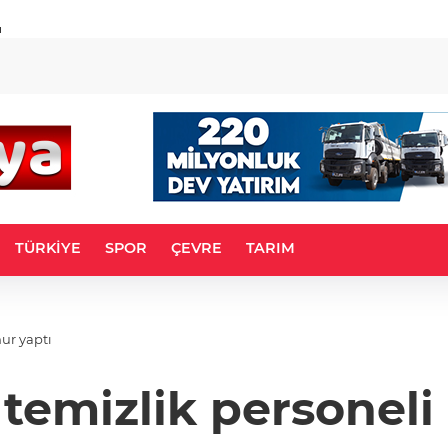
u
TÜRKİYE
SPOR
ÇEVRE
TARIM
hur yaptı
temizlik personeli 