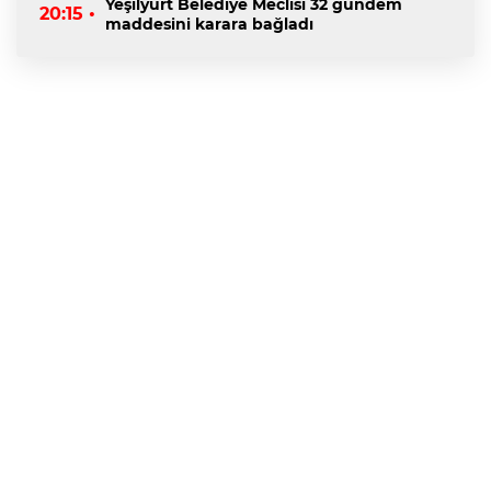
Yeşilyurt Belediye Meclisi 32 gündem
20:15 •
maddesini karara bağladı