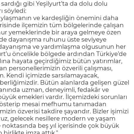
ardığı gibi Yeşilyurt’ta da dolu dolu
 söyledi:
 paylaşmanın ve kardeşliğin önemini daha
isinde ilçemizin tüm bölgelerinde çalışan
ahur yemeklerinde bir araya gelmeye özen
çinde dayanışma ruhunu üste seviyeye
, dayanışma ve yardımlaşma olgusunun her
yurt’u öncelikle bölgede ardından Türkiye’de
dına hayata geçirdiğimiz bütün yatırımlar,
an personellerimizin özverili çalışması,
um. Kendi içimizde sarsılamayacak,
erliğimizdir. Bütün alanlarda gelişen güzel
anında uzman, deneyimli, fedakâr ve
büyük emekleri vardır. İlçemizdeki sorunları
k gösterip mesai mefhumu tanımadan
zin özverisi takdire şayandır. Bizler işimizi
oruz, gelecek nesillere modern ve yaşam
 noktasında beş yıl içerisinde çok büyük
 birlikte imza attık."