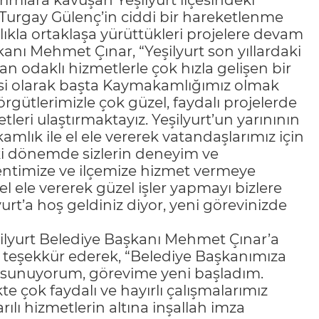
rımlara kavuşan Yeşilyurt ilçesindeki
urgay Gülenç’in ciddi bir hareketlenme
ıkla ortaklaşa yürüttükleri projelere devam
kanı Mehmet Çınar, “Yeşilyurt son yıllardaki
san odaklı hizmetlerle çok hızla gelişen bir
iyesi olarak başta Kaymakamlığımız olmak
rgütlerimizle çok güzel, faydalı projelerde
leri ulaştırmaktayız. Yeşilyurt’un yarınının
ık ile el ele vererek vatandaşlarımız için
i dönemde sizlerin deneyim ve
entimize ve ilçemize hizmet vermeye
l ele vererek güzel işler yapmayı bizlere
yurt’a hoş geldiniz diyor, yeni görevinizde
şilyurt Belediye Başkanı Mehmet Çınar’a
le teşekkür ederek, “Belediye Başkanımıza
i sunuyorum, görevime yeni başladım.
e çok faydalı ve hayırlı çalışmalarımız
arılı hizmetlerin altına inşallah imza