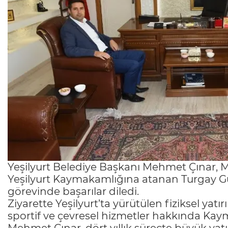
Yeşilyurt Belediye Başkanı Mehmet Çınar, M
Yeşilyurt Kaymakamlığına atanan Turgay G
görevinde başarılar diledi.
Ziyarette Yeşilyurt’ta yürütülen fiziksel yatır
sportif ve çevresel hizmetler hakkında Ka