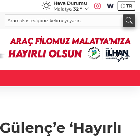
Hava Durumu
TR
Malatya
32 °
ülenç’e ‘Hayırlı