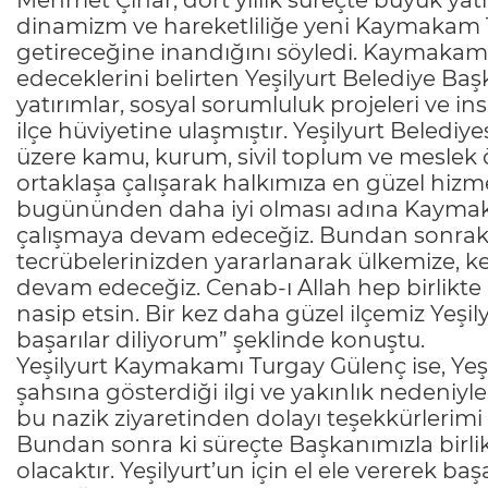
Mehmet Çınar, dört yıllık süreçte büyük yatı
dinamizm ve hareketliliğe yeni Kaymakam T
getireceğine inandığını söyledi. Kaymakaml
edeceklerini belirten Yeşilyurt Belediye Baş
yatırımlar, sosyal sorumluluk projeleri ve in
ilçe hüviyetine ulaşmıştır. Yeşilyurt Beled
üzere kamu, kurum, sivil toplum ve meslek ö
ortaklaşa çalışarak halkımıza en güzel hizmet
bugününden daha iyi olması adına Kaymakaml
çalışmaya devam edeceğiz. Bundan sonrak
tecrübelerinizden yararlanarak ülkemize, k
devam edeceğiz. Cenab-ı Allah hep birlikte e
nasip etsin. Bir kez daha güzel ilçemiz Yeşil
başarılar diliyorum” şeklinde konuştu.
Yeşilyurt Kaymakamı Turgay Gülenç ise, Ye
şahsına gösterdiği ilgi ve yakınlık nedeniy
bu nazik ziyaretinden dolayı teşekkürlerim
Bundan sonra ki süreçte Başkanımızla birlikt
olacaktır. Yeşilyurt’un için el ele vererek baş