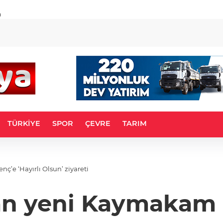
u
TÜRKİYE
SPOR
ÇEVRE
TARIM
’e ‘Hayırlı Olsun’ ziyareti
n yeni Kaymakam G