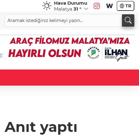
Hava Durumu
TR
Malatya
31 °
 Anıt yaptı