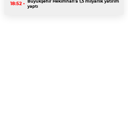
Büyükşehir Hekimhan'a 1,5 milyarlık yatırım
18:52 •
yaptı