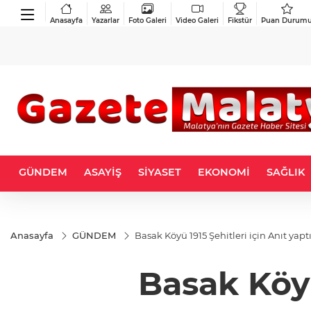
Anasayfa
Yazarlar
Foto Galeri
Video Galeri
Fikstür
Puan Durum
GÜNDEM
ASAYİŞ
SİYASET
EKONOMİ
SAĞLIK
Anasayfa
GÜNDEM
Basak Köyü 1915 Şehitleri için Anıt yapt
Basak Köyü