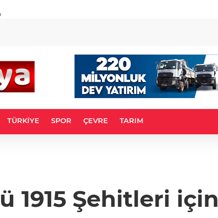
u
TÜRKİYE
SPOR
ÇEVRE
TARIM
ı
 1915 Şehitleri için