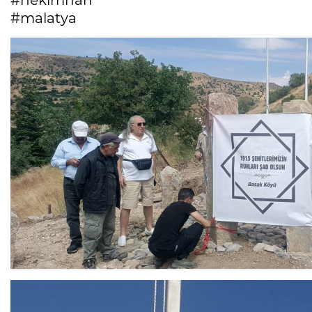
#hekimhan
#malatya