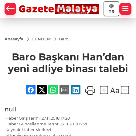
TR
Anasayfa
GÜNDEM
Baro
Başkanı
Han’dan
Baro Başkanı Han’dan
yeni
adliye
binası
yeni adliye binası talebi
talebi
null
Haber Giriş Tarihi: 27.11.2018 17:20
Haber Güncellenme Tarihi: 27.11.2018 17:20
Kaynak: Haber Merkezi
https://www.gazetemalatya.com/