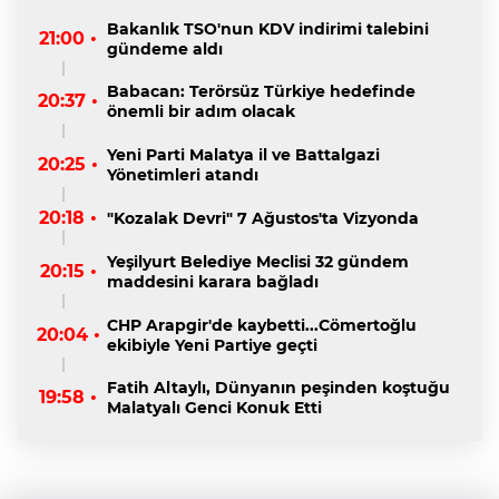
Bakanlık TSO'nun KDV indirimi talebini
21:00 •
gündeme aldı
Babacan: Terörsüz Türkiye hedefinde
20:37 •
önemli bir adım olacak
Yeni Parti Malatya il ve Battalgazi
20:25 •
Yönetimleri atandı
20:18 •
"Kozalak Devri" 7 Ağustos'ta Vizyonda
Yeşilyurt Belediye Meclisi 32 gündem
20:15 •
maddesini karara bağladı
CHP Arapgir'de kaybetti...Cömertoğlu
20:04 •
ekibiyle Yeni Partiye geçti
Fatih Altaylı, Dünyanın peşinden koştuğu
19:58 •
Malatyalı Genci Konuk Etti