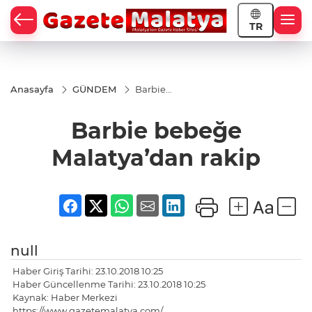
TR
Anasayfa
GÜNDEM
Barbie
bebeğe
Malatya’dan
Barbie bebeğe
rakip
Malatya’dan rakip
null
Haber Giriş Tarihi: 23.10.2018 10:25
Haber Güncellenme Tarihi: 23.10.2018 10:25
Kaynak: Haber Merkezi
https://www.gazetemalatya.com/