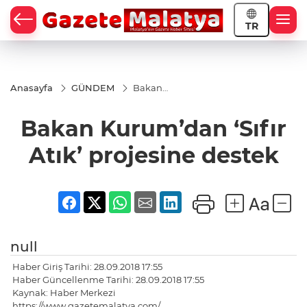
TR
Anasayfa
GÜNDEM
Bakan
Kurum’dan
‘Sıfır Atık’
Bakan Kurum’dan ‘Sıfır
projesine
destek
Atık’ projesine destek
null
Haber Giriş Tarihi: 28.09.2018 17:55
Haber Güncellenme Tarihi: 28.09.2018 17:55
Kaynak: Haber Merkezi
https://www.gazetemalatya.com/