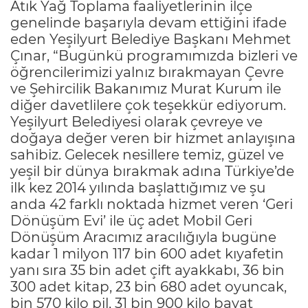
Atık Yağ Toplama faaliyetlerinin ilçe
genelinde başarıyla devam ettiğini ifade
eden Yeşilyurt Belediye Başkanı Mehmet
Çınar, “Bugünkü programımızda bizleri ve
öğrencilerimizi yalnız bırakmayan Çevre
ve Şehircilik Bakanımız Murat Kurum ile
diğer davetlilere çok teşekkür ediyorum.
Yeşilyurt Belediyesi olarak çevreye ve
doğaya değer veren bir hizmet anlayışına
sahibiz. Gelecek nesillere temiz, güzel ve
yeşil bir dünya bırakmak adına Türkiye’de
ilk kez 2014 yılında başlattığımız ve şu
anda 42 farklı noktada hizmet veren ‘Geri
Dönüşüm Evi’ ile üç adet Mobil Geri
Dönüşüm Aracımız aracılığıyla bugüne
kadar 1 milyon 117 bin 600 adet kıyafetin
yanı sıra 35 bin adet çift ayakkabı, 36 bin
300 adet kitap, 23 bin 680 adet oyuncak,
bin 570 kilo pil, 31 bin 900 kilo bayat