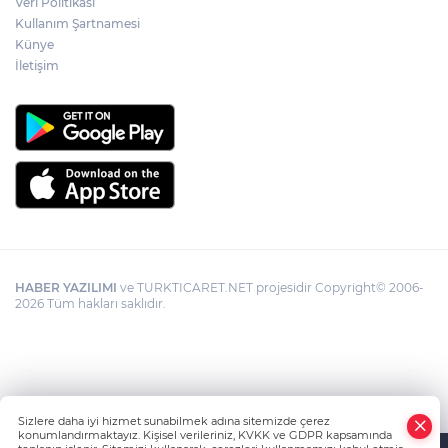
Veri Politikası
Kullanım Şartnamesi
Künye
İletişim
HABER YAZILIMI
ve TURKTICARET.NET projesidir Copyright© 2006-
2026 Tüm hakları saklıdır.
Sizlere daha iyi hizmet sunabilmek adına sitemizde çerez
konumlandırmaktayız. Kişisel verileriniz, KVKK ve GDPR kapsamında