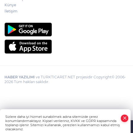
Künye
İletişim
HABER YAZILIMI
ve TURKTICARET.NET projesidir Copyright© 2006-
2026 Tüm hakları saklıdır.
Sizlere daha iyi hizmet sunabilmek adına sitemizde çerez
konumlandırmaktayız. Kişisel verileriniz, KVKK ve GDPR kapsamında
toplanıp işlenir. Sitemizi kullanarak, çerezleri kullanmamızı kabul etmiş
olacaksınız.