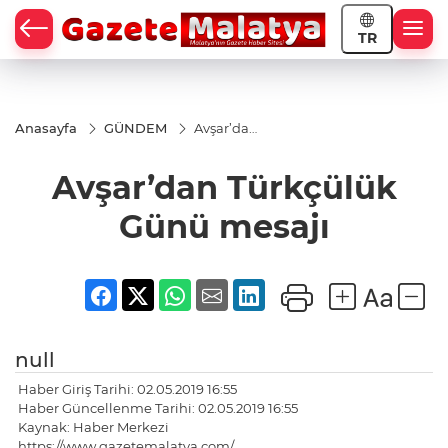
TR
Anasayfa
GÜNDEM
Avşar’dan
Türkçülük
Günü
Avşar’dan Türkçülük
mesajı
Günü mesajı
null
Haber Giriş Tarihi: 02.05.2019 16:55
Haber Güncellenme Tarihi: 02.05.2019 16:55
Kaynak: Haber Merkezi
https://www.gazetemalatya.com/