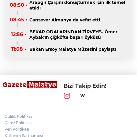
Arapgir Çarşını dönüştürmek için ilk temel
08:50 •
atıldı
08:45 •
Cansever Almanya da vefat etti
BEKAR ODALARINDAN ZİRVEYE.. Ömer
12:56 •
Aybak'ın çiğköfte başarı öyküsü
11:08 •
Bakan Ersoy Malatya Müzesini paylaştı
Bizi Takip Edin!
Gizlilik Politikası
Çerez Politikası
Veri Politikası
Kullanım Şartnamesi