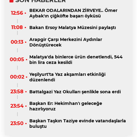
BEKAR ODALARINDAN ZİRVEYE.. Ömer
12:56 •
Aybak'ın çiğköfte başarı öyküsü
11:08 •
Bakan Ersoy Malatya Müzesini paylaştı
Arapgir Çarşı Merkezini Aydınlar
00:13 •
Dönüştürecek
Malatya'da binlerce ürün denetlendi, 544
00:05 •
bin lira ceza kesildi
Yeşilyurt'ta Yaz akşamları etkinliği
00:02 •
düzenlendi
23:58 •
Battalgazi Yaz Okulları şenlikle sona erdi
Başkan Er: Hekimhan'ı geleceğe
23:54 •
hazırlıyoruz
Başkan Taşkın Taziye evinde vatandaşlarla
23:50 •
buluştu