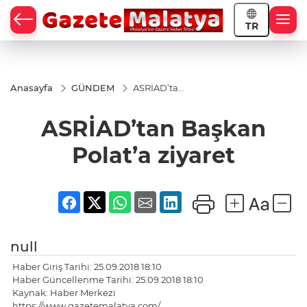
TR
Anasayfa
GÜNDEM
ASRİAD’tan
Başkan
Polat’a
ASRİAD’tan Başkan
ziyaret
Polat’a ziyaret
null
Haber Giriş Tarihi: 25.09.2018 18:10
Haber Güncellenme Tarihi: 25.09.2018 18:10
Kaynak: Haber Merkezi
https://www.gazetemalatya.com/