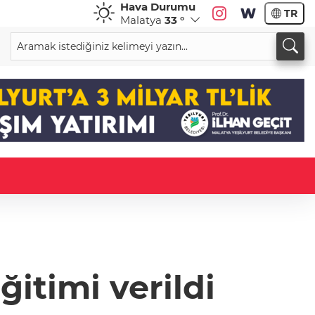
Hava Durumu
TR
Malatya
33 °
itimi verildi