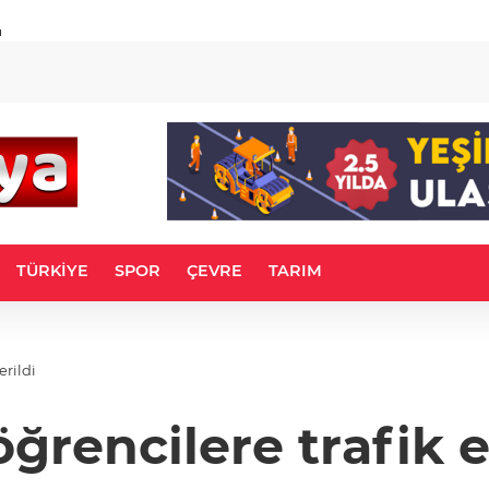
u
TÜRKİYE
SPOR
ÇEVRE
TARIM
erildi
ğrencilere trafik eğ