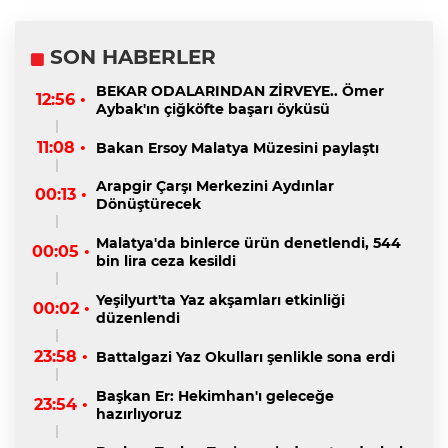
SON HABERLER
BEKAR ODALARINDAN ZİRVEYE.. Ömer
12:56 •
Aybak'ın çiğköfte başarı öyküsü
11:08 •
Bakan Ersoy Malatya Müzesini paylaştı
Arapgir Çarşı Merkezini Aydınlar
00:13 •
Dönüştürecek
Malatya'da binlerce ürün denetlendi, 544
00:05 •
bin lira ceza kesildi
Yeşilyurt'ta Yaz akşamları etkinliği
00:02 •
düzenlendi
23:58 •
Battalgazi Yaz Okulları şenlikle sona erdi
Başkan Er: Hekimhan'ı geleceğe
23:54 •
hazırlıyoruz