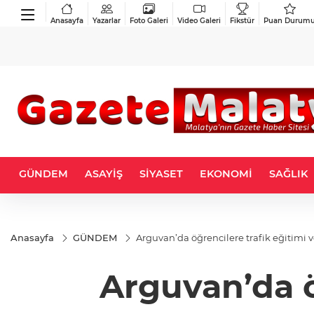
Anasayfa
Yazarlar
Foto Galeri
Video Galeri
Fikstür
Puan Durum
GÜNDEM
ASAYİŞ
SİYASET
EKONOMİ
SAĞLIK
Anasayfa
GÜNDEM
Arguvan’da öğrencilere trafik eğitimi v
Arguvan’da ö