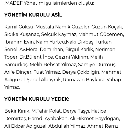
,MADEF Yönetimi şu isimlerden oluştu:
YÖNETİM KURULU ASİL
Kamil Göksu, Mustafa Namık Güzeler, Güzün Koçak,
Sıdıka Kuşanaç, Selçuk Kaymaz, Mahmut Cücemen,
İbrahim Evin, Naim Yurtcu,Naki Dikbaş, Türkan
Şenel, Av.Meral Demirhan, Birgül Karlık, Neriman
Toper, Dr.Bülent İnce, Cezmi Yıldırım, Melih
Samurkaş, Melih Behsat Yılmaz, Samiye Durmuş,
Arife Dinçer, Fuat Yılmaz, Derya Çokbilgin, Mehmet
Adıgüzel, Şenol Albayrak, Ramazan Baykara, Vahap
Yılmaz,
YÖNETİM KURULU YEDEK:
Bekir Kınık, M.Tahir Polat, Derya Taşçı, Hatice
Demirtaş, Hamdi Ayabakan, Ali Hikmet Baydoğan,
Ali Ekber Adıgüzel, Abdullah Yılmaz, Ahmet Remzi