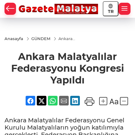
TR
Anasayfa
GÜNDEM
Ankara
Malatyalılar
Federasyonu
Ankara Malatyalılar
Kongresi
Yapıldı
Federasyonu Kongresi
Yapıldı
Ankara Malatyalılar Federasyonu Genel
Kurulu Malatyalıların yoğun katılımıyla
gerçekleşti. Federasyon Başkanlığına