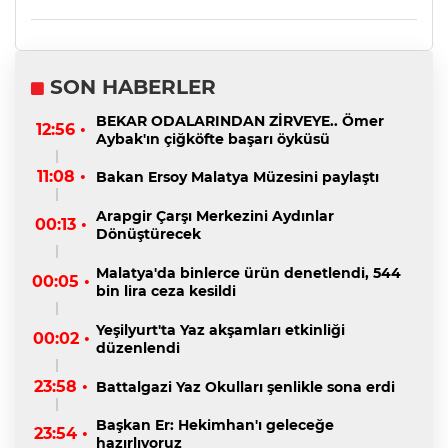
SON HABERLER
BEKAR ODALARINDAN ZİRVEYE.. Ömer
12:56 •
Aybak'ın çiğköfte başarı öyküsü
11:08 •
Bakan Ersoy Malatya Müzesini paylaştı
Arapgir Çarşı Merkezini Aydınlar
00:13 •
Dönüştürecek
Malatya'da binlerce ürün denetlendi, 544
00:05 •
bin lira ceza kesildi
Yeşilyurt'ta Yaz akşamları etkinliği
00:02 •
düzenlendi
23:58 •
Battalgazi Yaz Okulları şenlikle sona erdi
Başkan Er: Hekimhan'ı geleceğe
23:54 •
hazırlıyoruz