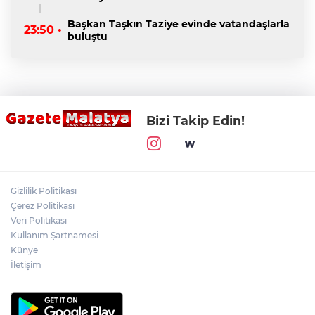
Başkan Taşkın Taziye evinde vatandaşlarla
23:50 •
buluştu
Bizi Takip Edin!
Gizlilik Politikası
Çerez Politikası
Veri Politikası
Kullanım Şartnamesi
Künye
İletişim