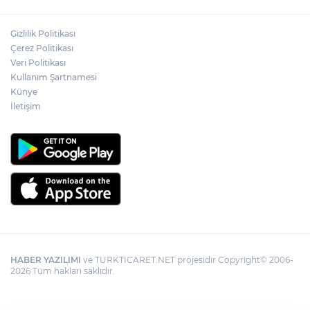
Gizlilik Politikası
Çerez Politikası
Veri Politikası
Kullanım Şartnamesi
Künye
İletişim
HABER YAZILIMI
ve TURKTICARET.NET projesidir Copyright© 2006-
2026 Tüm hakları saklıdır.