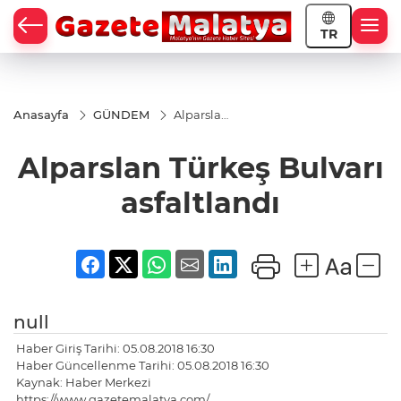
TR
Anasayfa
GÜNDEM
Alparslan
Türkeş
Bulvarı
Alparslan Türkeş Bulvarı
asfaltlandı
asfaltlandı
null
Haber Giriş Tarihi: 05.08.2018 16:30
Haber Güncellenme Tarihi: 05.08.2018 16:30
Kaynak: Haber Merkezi
https://www.gazetemalatya.com/