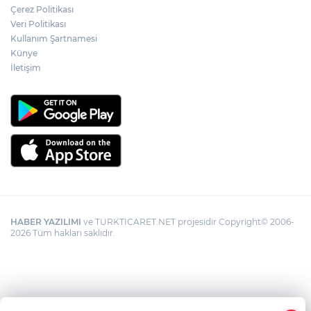
Çerez Politikası
Veri Politikası
Kullanım Şartnamesi
Künye
İletişim
HABER YAZILIMI
ve TURKTICARET.NET projesidir Copyright© 2006-
2026 Tüm hakları saklıdır.