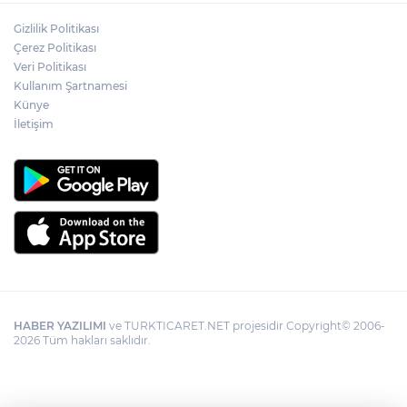
Gizlilik Politikası
Çerez Politikası
Veri Politikası
Kullanım Şartnamesi
Künye
İletişim
HABER YAZILIMI
ve TURKTICARET.NET projesidir Copyright© 2006-
2026 Tüm hakları saklıdır.