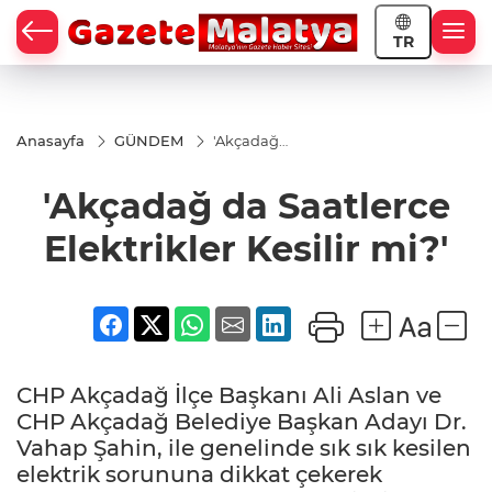
TR
Anasayfa
GÜNDEM
'Akçadağ
da
Saatlerce
'Akçadağ da Saatlerce
Elektrikler
Kesilir
mi?'
Elektrikler Kesilir mi?'
CHP Akçadağ İlçe Başkanı Ali Aslan ve
CHP Akçadağ Belediye Başkan Adayı Dr.
Vahap Şahin, ile genelinde sık sık kesilen
elektrik sorununa dikkat çekerek