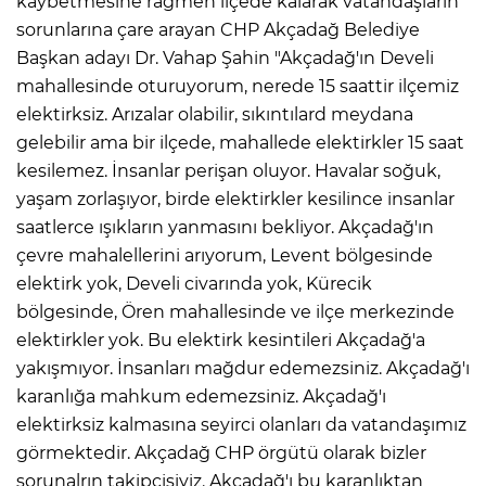
kaybetmesine rağmen ilçede kalarak vatandaşların
sorunlarına çare arayan CHP Akçadağ Belediye
Başkan adayı Dr. Vahap Şahin "Akçadağ'ın Develi
mahallesinde oturuyorum, nerede 15 saattir ilçemiz
elektirksiz. Arızalar olabilir, sıkıntılard meydana
gelebilir ama bir ilçede, mahallede elektirkler 15 saat
kesilemez. İnsanlar perişan oluyor. Havalar soğuk,
yaşam zorlaşıyor, birde elektirkler kesilince insanlar
saatlerce ışıkların yanmasını bekliyor. Akçadağ'ın
çevre mahalellerini arıyorum, Levent bölgesinde
elektirk yok, Develi civarında yok, Kürecik
bölgesinde, Ören mahallesinde ve ilçe merkezinde
elektirkler yok. Bu elektirk kesintileri Akçadağ'a
yakışmıyor. İnsanları mağdur edemezsiniz. Akçadağ'ı
karanlığa mahkum edemezsiniz. Akçadağ'ı
elektirksiz kalmasına seyirci olanları da vatandaşımız
görmektedir. Akçadağ CHP örgütü olarak bizler
sorunalrın takipçisiyiz. Akçadağ'ı bu karanlıktan