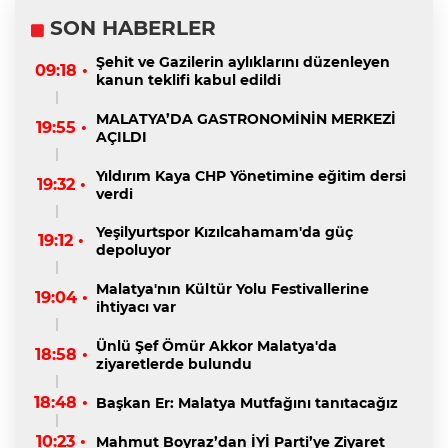
SON HABERLER
Şehit ve Gazilerin aylıklarını düzenleyen
09:18 •
kanun teklifi kabul edildi
MALATYA’DA GASTRONOMİNİN MERKEZİ
19:55 •
AÇILDI
Yıldırım Kaya CHP Yönetimine eğitim dersi
19:32 •
verdi
Yeşilyurtspor Kızılcahamam'da güç
19:12 •
depoluyor
Malatya'nın Kültür Yolu Festivallerine
19:04 •
ihtiyacı var
Ünlü Şef Ömür Akkor Malatya'da
18:58 •
ziyaretlerde bulundu
18:48 •
Başkan Er: Malatya Mutfağını tanıtacağız
10:23 •
Mahmut Boyraz’dan İYİ Parti’ye Ziyaret