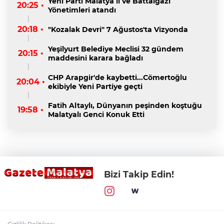
Yeni Parti Malatya il ve Battalgazi
20:25 •
Yönetimleri atandı
20:18 •
"Kozalak Devri" 7 Ağustos'ta Vizyonda
Yeşilyurt Belediye Meclisi 32 gündem
20:15 •
maddesini karara bağladı
CHP Arapgir'de kaybetti...Cömertoğlu
20:04 •
ekibiyle Yeni Partiye geçti
Fatih Altaylı, Dünyanın peşinden koştuğu
19:58 •
Malatyalı Genci Konuk Etti
Bizi Takip Edin!