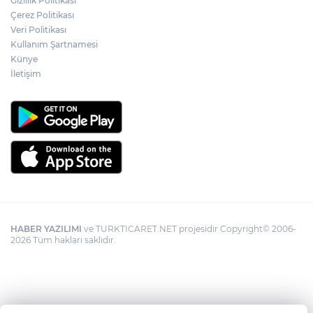
Gizlilik Politikası
Çerez Politikası
Veri Politikası
Kullanım Şartnamesi
Künye
İletişim
HABER YAZILIMI
ve TURKTICARET.NET projesidir Copyright© 2006-
2026 Tüm hakları saklıdır.