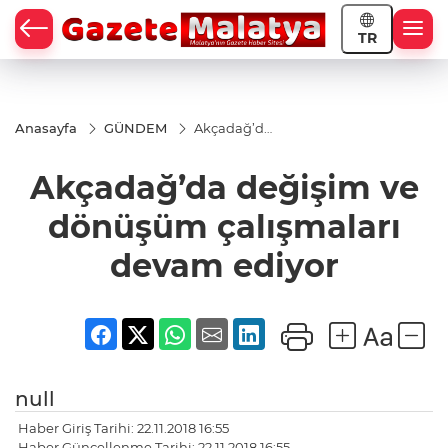
TR
Anasayfa
GÜNDEM
Akçadağ’da
değişim ve
dönüşüm
Akçadağ’da değişim ve
çalışmaları
devam
ediyor
dönüşüm çalışmaları
devam ediyor
null
Haber Giriş Tarihi: 22.11.2018 16:55
Haber Güncellenme Tarihi: 22.11.2018 16:55