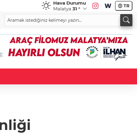
Hava Durumu
TR
Malatya
31 °
nliği