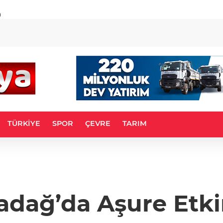
u
TÜRKİYE
SPOR
ÇEVRE
TARIM
dağ’da Aşure Etki