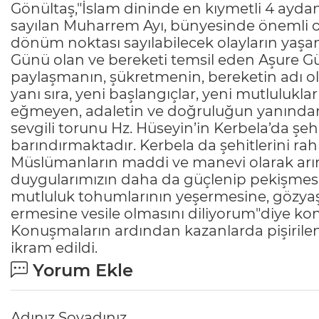
Gönültaş,"İslam dininde en kıymetli 4 aydan 
sayılan Muharrem Ayı, bünyesinde önemli ol
dönüm noktası sayılabilecek olayların yaşan
Günü olan ve bereketi temsil eden Aşure G
paylaşmanın, şükretmenin, bereketin adı ola
yanı sıra, yeni başlangıçlar, yeni mutluluk
eğmeyen, adaletin ve doğruluğun yanında
sevgili torunu Hz. Hüseyin’in Kerbela’da ş
barındırmaktadır. Kerbela da şehitlerini r
Müslümanların maddi ve manevi olarak arınm
duygularımızın daha da güçlenip pekişmesi
mutluluk tohumlarının yeşermesine, gözyaş
ermesine vesile olmasını diliyorum"diye ko
Konuşmaların ardından kazanlarda pişirilen 
ikram edildi.
Yorum Ekle
Adınız Soyadınız