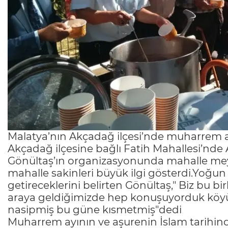
Malatya’nın Akçadağ ilçesi’nde muharrem ayı
Akçadağ ilçesine bağlı Fatih Mahallesi’nd
Gönültaş’ın organizasyonunda mahalle meyd
mahalle sakinleri büyük ilgi gösterdi.Yoğun
getireceklerini belirten Gönültaş," Biz bu bi
araya geldiğimizde hep konuşuyorduk köy
nasipmiş bu güne kısmetmiş"dedi
Muharrem ayının ve aşurenin İslam tarihin