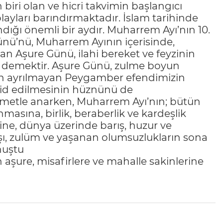
biri olan ve hicri takvimin başlangıcı
ayları barındırmaktadır. İslam tarihinde
dığı önemli bir aydır. Muharrem Ayı’nın 10.
ünü’nü, Muharrem Ayının içerisinde,
n Aşure Günü, ilahi bereket ve feyzinin
lar demektir. Aşure Günü, zulme boyun
n ayrılmayan Peygamber efendimizin
ehid edilmesinin hüznünü de
ahmetle anarken, Muharrem Ayı’nın; bütün
asına, birlik, beraberlik ve kardeşlik
ne, dünya üzerinde barış, huzur ve
ı, zulüm ve yaşanan olumsuzlukların sona
nuştu
aşure, misafirlere ve mahalle sakinlerine