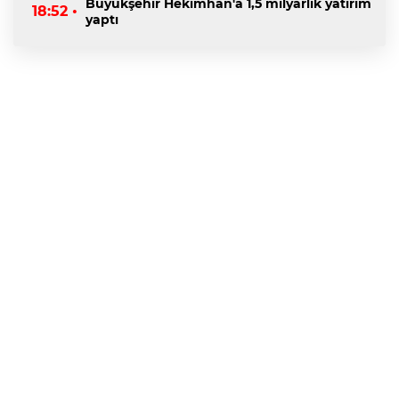
Büyükşehir Hekimhan'a 1,5 milyarlık yatırım
18:52 •
yaptı