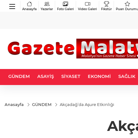
Anasayfa
Yazarlar
Foto Galeri
Video Galeri
Fikstür
Puan Durum
GÜNDEM
ASAYİŞ
SİYASET
EKONOMİ
SAĞLIK
Anasayfa
GÜNDEM
Akçadağ’da Aşure Etkinliği
Akça