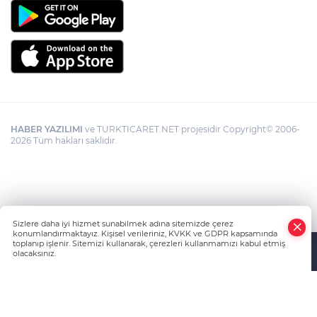
HABER YAZILIMI
ve TURKTICARET.NET projesidir Copyright© 2006-
2026 Tüm hakları saklıdır.
Sizlere daha iyi hizmet sunabilmek adına sitemizde çerez
konumlandırmaktayız. Kişisel verileriniz, KVKK ve GDPR kapsamında
toplanıp işlenir. Sitemizi kullanarak, çerezleri kullanmamızı kabul etmiş
olacaksınız.
Anasayfa
Haber Ara
Yazarlar
İhbar Hattı