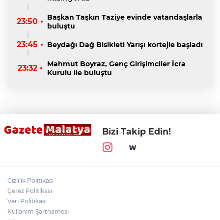
Başkan Taşkın Taziye evinde vatandaşlarla
23:50 •
buluştu
23:45 •
Beydağı Dağ Bisikleti Yarışı kortejle başladı
Mahmut Boyraz, Genç Girişimciler İcra
23:32 •
Kurulu ile buluştu
Bizi Takip Edin!
Gizlilik Politikası
Çerez Politikası
Veri Politikası
Kullanım Şartnamesi