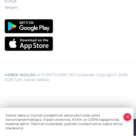
Künye
İletişim
HABER YAZILIMI
ve TURKTICARET.NET projesidir Copyright© 2006-
2026 Tüm hakları saklıdır.
Sizlere daha iyi hizmet sunabilmek adına sitemizde çerez
konumlandırmaktayız. Kişisel verileriniz, KVKK ve GDPR kapsamında
toplanıp işlenir. Sitemizi kullanarak, çerezleri kullanmamızı kabul etmiş
olacaksınız.
Anasayfa
Haber Ara
Yazarlar
İhbar Hattı