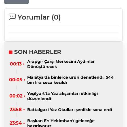
Yorumlar (
0
)
SON HABERLER
Arapgir Çarşı Merkezini Aydınlar
00:13 •
Dönüştürecek
Malatya'da binlerce ürün denetlendi, 544
00:05 •
bin lira ceza kesildi
Yeşilyurt'ta Yaz akşamları etkinliği
00:02 •
düzenlendi
23:58 •
Battalgazi Yaz Okulları şenlikle sona erdi
Başkan Er: Hekimhan'ı geleceğe
23:54 •
hazırlıyoruz