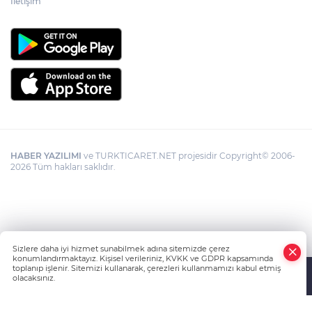
İletişim
HABER YAZILIMI
ve TURKTICARET.NET projesidir Copyright© 2006-
2026 Tüm hakları saklıdır.
Sizlere daha iyi hizmet sunabilmek adına sitemizde çerez
konumlandırmaktayız. Kişisel verileriniz, KVKK ve GDPR kapsamında
toplanıp işlenir. Sitemizi kullanarak, çerezleri kullanmamızı kabul etmiş
olacaksınız.
Anasayfa
Haber Ara
Yazarlar
İhbar Hattı