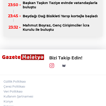
Başkan Taşkın Taziye evinde vatandaşlarla
23:50 •
buluştu
23:45 •
Beydağı Dağ Bisikleti Yarışı kortejle başladı
Mahmut Boyraz, Genç Girişimciler İcra
23:32 •
Kurulu ile buluştu
Bizi Takip Edin!
Gizlilik Politikası
Çerez Politikası
Veri Politikası
Kullanım Şartnamesi
Künye