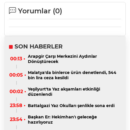
Yorumlar (
0
)
SON HABERLER
Arapgir Çarşı Merkezini Aydınlar
00:13 •
Dönüştürecek
Malatya'da binlerce ürün denetlendi, 544
00:05 •
bin lira ceza kesildi
Yeşilyurt'ta Yaz akşamları etkinliği
00:02 •
düzenlendi
23:58 •
Battalgazi Yaz Okulları şenlikle sona erdi
Başkan Er: Hekimhan'ı geleceğe
23:54 •
hazırlıyoruz