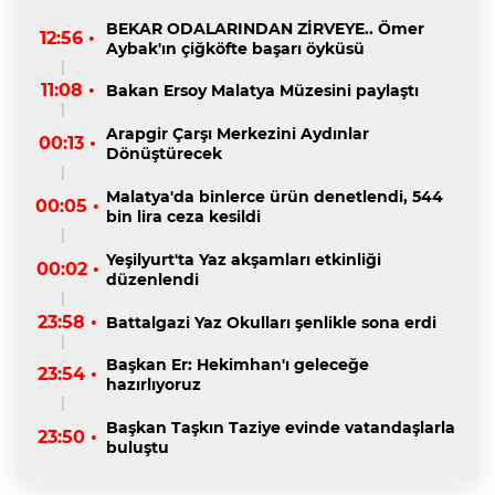
BEKAR ODALARINDAN ZİRVEYE.. Ömer
12:56 •
Aybak'ın çiğköfte başarı öyküsü
11:08 •
Bakan Ersoy Malatya Müzesini paylaştı
Arapgir Çarşı Merkezini Aydınlar
00:13 •
Dönüştürecek
Malatya'da binlerce ürün denetlendi, 544
00:05 •
bin lira ceza kesildi
Yeşilyurt'ta Yaz akşamları etkinliği
00:02 •
düzenlendi
23:58 •
Battalgazi Yaz Okulları şenlikle sona erdi
Başkan Er: Hekimhan'ı geleceğe
23:54 •
hazırlıyoruz
Başkan Taşkın Taziye evinde vatandaşlarla
23:50 •
buluştu