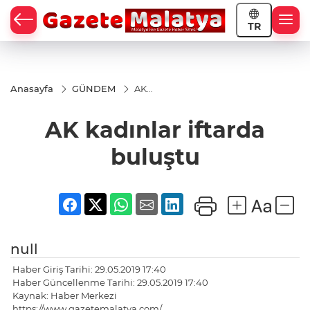
TR
Anasayfa
GÜNDEM
AK
kadınlar
iftarda
AK kadınlar iftarda
buluştu
buluştu
null
Haber Giriş Tarihi: 29.05.2019 17:40
Haber Güncellenme Tarihi: 29.05.2019 17:40
Kaynak: Haber Merkezi
https://www.gazetemalatya.com/