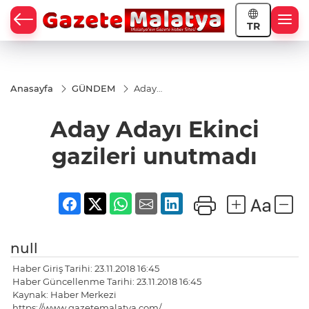
TR
Anasayfa
GÜNDEM
Aday
Adayı
Ekinci
Aday Adayı Ekinci
gazileri
unutmadı
gazileri unutmadı
null
Haber Giriş Tarihi: 23.11.2018 16:45
Haber Güncellenme Tarihi: 23.11.2018 16:45
Kaynak: Haber Merkezi
https://www.gazetemalatya.com/