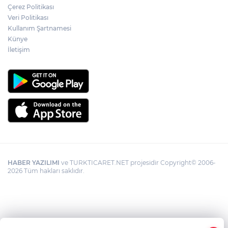
Çerez Politikası
Veri Politikası
Kullanım Şartnamesi
Künye
İletişim
HABER YAZILIMI
ve TURKTICARET.NET projesidir Copyright© 2006-
2026 Tüm hakları saklıdır.