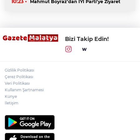
10:23 •
Mahmut Boyraz’dan İYİ Parti’ye Ziyaret
Bizi Takip Edin!
Gizlilik Politikası
Çerez Politikası
Veri Politikası
Kullanım Şartnamesi
Künye
İletişim