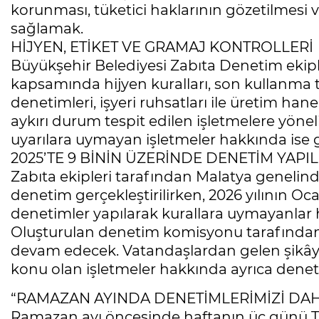
korunması, tüketici haklarının gözetilmesi ve
sağlamak.
HİJYEN, ETİKET VE GRAMAJ KONTROLLERİ
Büyükşehir Belediyesi Zabıta Denetim ekiple
kapsamında hijyen kuralları, son kullanma t
denetimleri, işyeri ruhsatları ile üretim hanele
aykırı durum tespit edilen işletmelere yönelik
uyarılara uymayan işletmeler hakkında ise g
2025’TE 9 BİNİN ÜZERİNDE DENETİM YAPIL
Zabıta ekipleri tarafından Malatya genelind
denetim gerçekleştirilirken, 2026 yılının Oca
denetimler yapılarak kurallara uymayanlar ha
Oluşturulan denetim komisyonu tarafından y
devam edecek. Vatandaşlardan gelen şikâye
konu olan işletmeler hakkında ayrıca denetim
“RAMAZAN AYINDA DENETİMLERİMİZİ DAH
Ramazan ayı öncesinde haftanın üç günü Tica