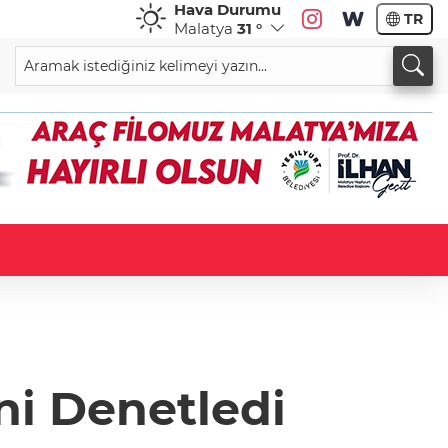
Hava Durumu
TR
Malatya
31 °
ini Denetledi