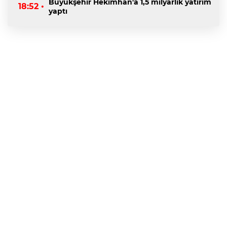
Büyükşehir Hekimhan'a 1,5 milyarlık yatırım
18:52 •
yaptı