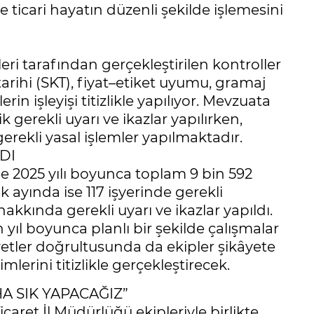
 ticari hayatın düzenli şekilde işlemesini
ri tarafından gerçekleştirilen kontroller
arihi (SKT), fiyat–etiket uyumu, gramaj
rin işleyişi titizlikle yapılıyor. Mevzuata
 gerekli uyarı ve ikazlar yapılırken,
erekli yasal işlemler yapılmaktadır.
DI
e 2025 yılı boyunca toplam 9 bin 592
k ayında ise 117 işyerinde gerekli
kkında gerekli uyarı ve ikazlar yapıldı.
ıl boyunca planlı bir şekilde çalışmalar
tler doğrultusunda da ekipler şikâyete
lerini titizlikle gerçekleştirecek.
A SIK YAPACAĞIZ”
ret İl Müdürlüğü ekipleriyle birlikte,