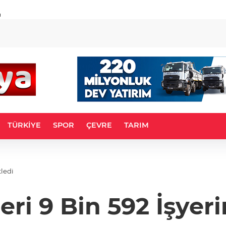
u
TÜRKİYE
SPOR
ÇEVRE
TARIM
netledi
eri 9 Bin 592 İşyer