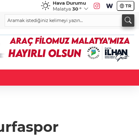
Hava Durumu
TR
Malatya
30 °
urfaspor