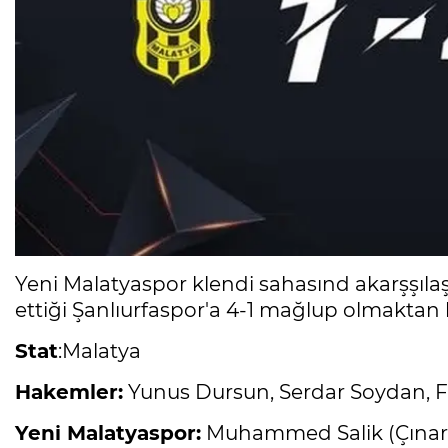
Yeni Malatyaspor klendi sahasınd akarşşıla
ettiği Şanlıurfaspor'a 4-1 mağlup olmaktan
Stat
:Malatya
Hakemler:
Yunus Dursun, Serdar Soydan, F
Yeni Malatyaspor:
Muhammed Salik (Çınar d