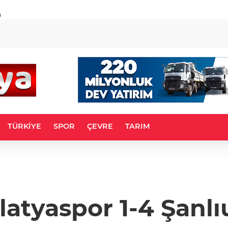
u
TÜRKİYE
SPOR
ÇEVRE
TARIM
latyaspor 1-4 Şanlı