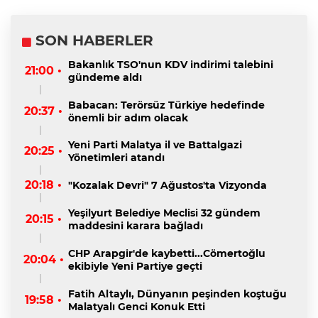
SON HABERLER
Bakanlık TSO'nun KDV indirimi talebini
21:00 •
gündeme aldı
Babacan: Terörsüz Türkiye hedefinde
20:37 •
önemli bir adım olacak
Yeni Parti Malatya il ve Battalgazi
20:25 •
Yönetimleri atandı
20:18 •
"Kozalak Devri" 7 Ağustos'ta Vizyonda
Yeşilyurt Belediye Meclisi 32 gündem
20:15 •
maddesini karara bağladı
CHP Arapgir'de kaybetti...Cömertoğlu
20:04 •
ekibiyle Yeni Partiye geçti
Fatih Altaylı, Dünyanın peşinden koştuğu
19:58 •
Malatyalı Genci Konuk Etti