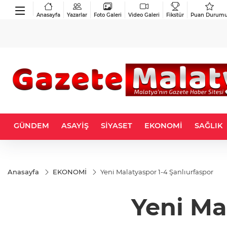
Anasayfa
Yazarlar
Foto Galeri
Video Galeri
Fikstür
Puan Durum
GÜNDEM
ASAYİŞ
SİYASET
EKONOMİ
SAĞLIK
Anasayfa
EKONOMİ
Yeni Malatyaspor 1-4 Şanlıurfaspor
Yeni Ma