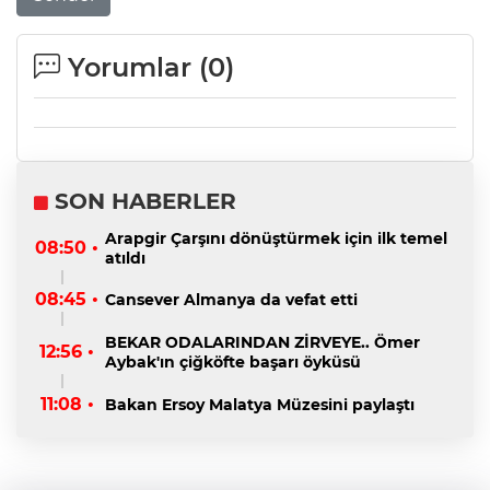
Yorumlar (
0
)
SON HABERLER
Arapgir Çarşını dönüştürmek için ilk temel
08:50 •
atıldı
08:45 •
Cansever Almanya da vefat etti
BEKAR ODALARINDAN ZİRVEYE.. Ömer
12:56 •
Aybak'ın çiğköfte başarı öyküsü
11:08 •
Bakan Ersoy Malatya Müzesini paylaştı