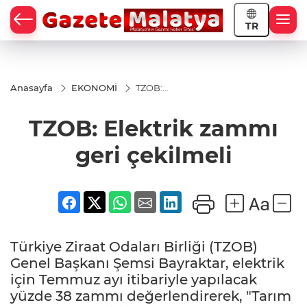
TR
Anasayfa
EKONOMİ
TZOB:
Elektrik
zammı
TZOB: Elektrik zammı
geri
çekilmeli
geri çekilmeli
Türkiye Ziraat Odaları Birliği (TZOB)
Genel Başkanı Şemsi Bayraktar, elektrik
için Temmuz ayı itibariyle yapılacak
yüzde 38 zammı değerlendirerek, "Tarım