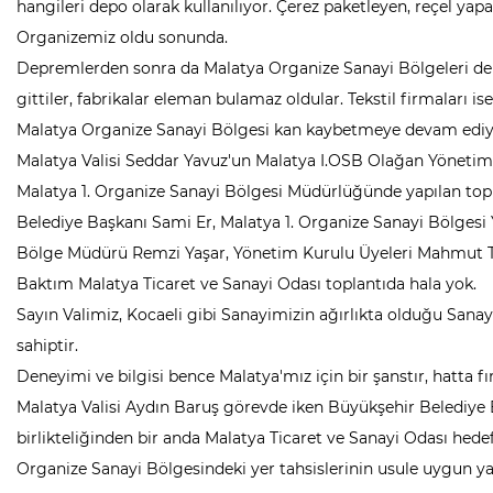
hangileri depo olarak kullanılıyor. Çerez paketleyen, reçel yap
Organizemiz oldu sonunda.
Depremlerden sonra da Malatya Organize Sanayi Bölgeleri de büy
gittiler, fabrikalar eleman bulamaz oldular. Tekstil firmaları ise
Malatya Organize Sanayi Bölgesi kan kaybetmeye devam edi
Malatya Valisi Seddar Yavuz'un Malatya I.OSB Olağan Yönetim K
Malatya 1. Organize Sanayi Bölgesi Müdürlüğünde yapılan topla
Belediye Başkanı Sami Er, Malatya 1. Organize Sanayi Bölgesi 
Bölge Müdürü Remzi Yaşar, Yönetim Kurulu Üyeleri Mahmut To
Baktım Malatya Ticaret ve Sanayi Odası toplantıda hala yok.
Sayın Valimiz, Kocaeli gibi Sanayimizin ağırlıkta olduğu San
sahiptir.
Deneyimi ve bilgisi bence Malatya'mız için bir şanstır, hatta fır
Malatya Valisi Aydın Baruş görevde iken Büyükşehir Belediye B
birlikteliğinden bir anda Malatya Ticaret ve Sanayi Odası hede
Organize Sanayi Bölgesindeki yer tahsislerinin usule uygun ya