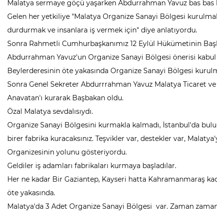
Malatya sermaye göçü yaşarken Abdurrahman Yavuz bas bas 
Gelen her yetkiliye "Malatya Organize Sanayi Bölgesi kurulmalı
durdurmak ve insanlara iş vermek için" diye anlatıyordu.
Sonra Rahmetli Cumhurbaşkanımız 12 Eylül Hükümetinin Baş
Abdurrahman Yavuz'un Organize Sanayi Bölgesi önerisi kabul
Beylerderesinin öte yakasında Organize Sanayi Bölgesi kurulm
Sonra Genel Sekreter Abdurrrahman Yavuz Malatya Ticaret ve 
Anavatan'ı kurarak Başbakan oldu.
Özal Malatya sevdalısıydı.
Organize Sanayi Bölgesini kurmakla kalmadı, İstanbul'da bulun
birer fabrika kuracaksınız. Teşvikler var, destekler var, Malat
Organizesinin yolunu gösteriyordu.
Geldiler iş adamları fabrikaları kurmaya başladılar.
Her ne kadar Bir Gaziantep, Kayseri hatta Kahramanmaraş kad
öte yakasında.
Malatya'da 3 Adet Organize Sanayi Bölgesi var. Zaman zaman da