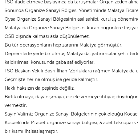
TSO ifade etmeye başlayınca da tartışmalar Organizeden alına
Sonunda Organize Sanayi Bölgesi Yönetiminde Malatya Ticaret 
Oysa Organize Sanayi Bölgesinin asıl sahibi, kuruluş dönemin
Malatya'da Organize Sanayi Bölgesini kuran bugünlere taşıya
OSB dışında kalması asla düşünülemez.
Bu tür operasyonların hep zararını Malatya görmüştür.
Depremlerle yerle bir olmuş Malatya'da, yatırımcılar şehri ter
kaldırılması konusunda çaba saf ediyorlar.
TSO Başkan Vekili Basri İlhan "Zorluklara rağmen Malatya'da 
Geçmişte her ne olmuş ise geride kalmıştır.
Haklı haksızın da peşinde değiliz.
Birlik olmaya, dayanışmaya, ele ele vermeye ihtiyaç duyduğum
vermektir.
Sayın Valimiz Organize Sanayi Bölgelerinin çok olduğu Kocael
Kocaeli'nde 14 adet organize sanayi bölgesi, 5 adet teknopark
bir kısmı ihtisaslaşmıştır.