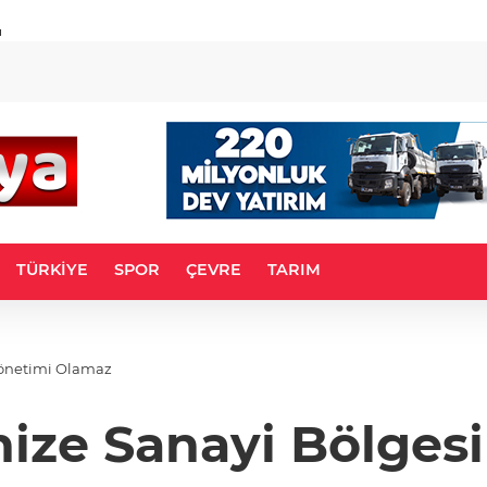
u
TÜRKİYE
SPOR
ÇEVRE
TARIM
Yönetimi Olamaz
nize Sanayi Bölges