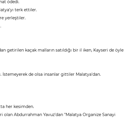
inat ödedi.
tya'yı terk ettiler.
e yerleştiler.
.
n getirilen kaçak malların satıldığı bir il iken, Kayseri de öyle
. İstemeyerek de olsa insanlar gittiler Malatya'dan.
tta her kesimden.
teri olan Abdurrahman Yavuz'dan "Malatya Organize Sanayi