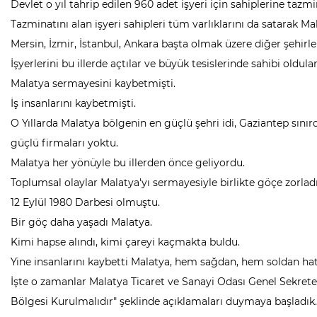
Devlet o yıl tahrip edilen 960 adet işyeri için sahiplerine tazm
Tazminatını alan işyeri sahipleri tüm varlıklarını da satarak Mala
Mersin, İzmir, İstanbul, Ankara başta olmak üzere diğer şehirler
İşyerlerini bu illerde açtılar ve büyük tesislerinde sahibi oldular
Malatya sermayesini kaybetmişti.
İş insanlarını kaybetmişti.
O Yıllarda Malatya bölgenin en güçlü şehri idi, Gaziantep sınırda
güçlü firmaları yoktu.
Malatya her yönüyle bu illerden önce geliyordu.
Toplumsal olaylar Malatya'yı sermayesiyle birlikte göçe zorladı
12 Eylül 1980 Darbesi olmuştu.
Bir göç daha yaşadı Malatya.
Kimi hapse alındı, kimi çareyi kaçmakta buldu.
Yine insanlarını kaybetti Malatya, hem sağdan, hem soldan ha
İşte o zamanlar Malatya Ticaret ve Sanayi Odası Genel Sekre
Bölgesi Kurulmalıdır" şeklinde açıklamaları duymaya başladık.