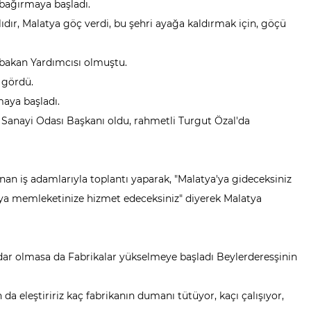
bağırmaya başladı.
dır, Malatya göç verdi, bu şehri ayağa kaldırmak için, göçü
bakan Yardımcısı olmuştu.
 gördü.
aya başladı.
Sanayi Odası Başkanı oldu, rahmetli Turgut Özal'da
an iş adamlarıyla toplantı yaparak, "Malatya'ya gideceksiniz
ya'ya memleketinize hizmet edeceksiniz" diyerek Malatya
ar olmasa da Fabrikalar yükselmeye başladı Beylerderesşinin
 eleştiririz kaç fabrikanın dumanı tütüyor, kaçı çalışıyor,