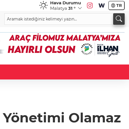
Hava Durumu
TR
Malatya
31 °
i Yönetimi Olamaz