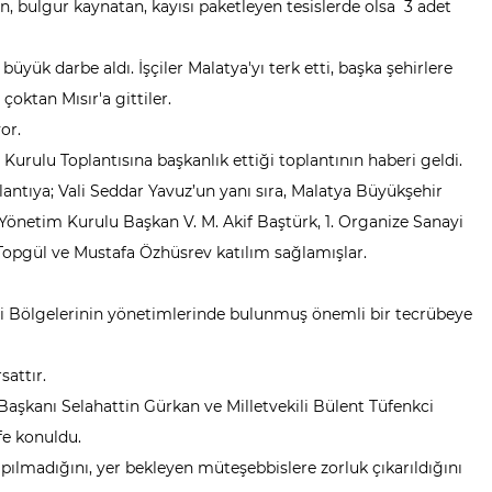
an, bulgur kaynatan, kayısı paketleyen tesislerde olsa 3 adet
ük darbe aldı. İşçiler Malatya'yı terk etti, başka şehirlere
 çoktan Mısır'a gittiler.
yor.
urulu Toplantısına başkanlık ettiği toplantının haberi geldi.
ntıya; Vali Seddar Yavuz’un yanı sıra, Malatya Büyükşehir
Yönetim Kurulu Başkan V. M. Akif Baştürk, 1. Organize Sanayi
pgül ve Mustafa Özhüsrev katılım sağlamışlar.
ayi Bölgelerinin yönetimlerinde bulunmuş önemli bir tecrübeye
sattır.
aşkanı Selahattin Gürkan ve Milletvekili Bülent Tüfenkci
fe konuldu.
pılmadığını, yer bekleyen müteşebbislere zorluk çıkarıldığını