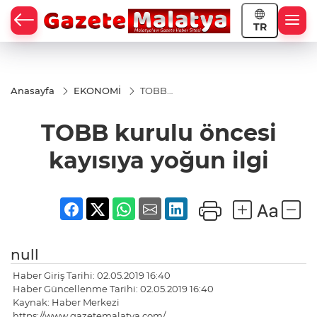
TR
Anasayfa
EKONOMİ
TOBB
kurulu
öncesi
TOBB kurulu öncesi
kayısıya
yoğun
ilgi
kayısıya yoğun ilgi
null
Haber Giriş Tarihi: 02.05.2019 16:40
Haber Güncellenme Tarihi: 02.05.2019 16:40
Kaynak: Haber Merkezi
https://www.gazetemalatya.com/