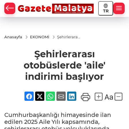
TR
Anasayfa
EKONOMİ
Şehirlerarası
otobüslerde
'aile'
Şehirlerarası
indirimi
başlıyor
otobüslerde 'aile'
indirimi başlıyor
Cumhurbaşkanlığı himayesinde ilan
edilen 2025 Aile Yılı kapsamında,
şehirlerarası otobüs yolculuklarında