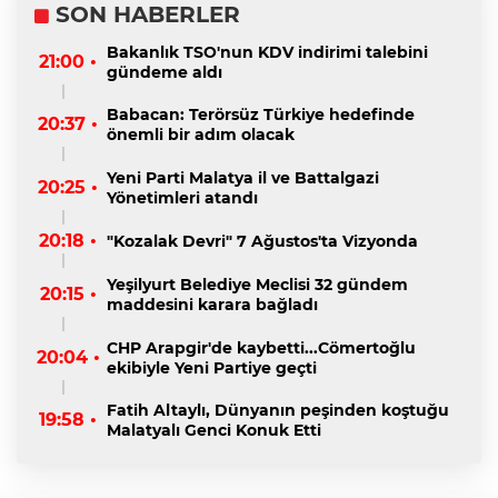
SON HABERLER
Bakanlık TSO'nun KDV indirimi talebini
21:00 •
gündeme aldı
Babacan: Terörsüz Türkiye hedefinde
20:37 •
önemli bir adım olacak
Yeni Parti Malatya il ve Battalgazi
20:25 •
Yönetimleri atandı
20:18 •
"Kozalak Devri" 7 Ağustos'ta Vizyonda
Yeşilyurt Belediye Meclisi 32 gündem
20:15 •
maddesini karara bağladı
CHP Arapgir'de kaybetti...Cömertoğlu
20:04 •
ekibiyle Yeni Partiye geçti
Fatih Altaylı, Dünyanın peşinden koştuğu
19:58 •
Malatyalı Genci Konuk Etti