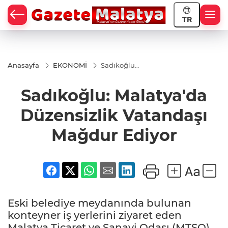
TR
Anasayfa
EKONOMİ
Sadıkoğlu:
Malatya'da
Düzensizlik
Sadıkoğlu: Malatya'da
Vatandaşı
Mağdur
Ediyor
Düzensizlik Vatandaşı
Mağdur Ediyor
Eski belediye meydanında bulunan
konteyner iş yerlerini ziyaret eden
Malatya Ticaret ve Sanayi Odası (MTSO)