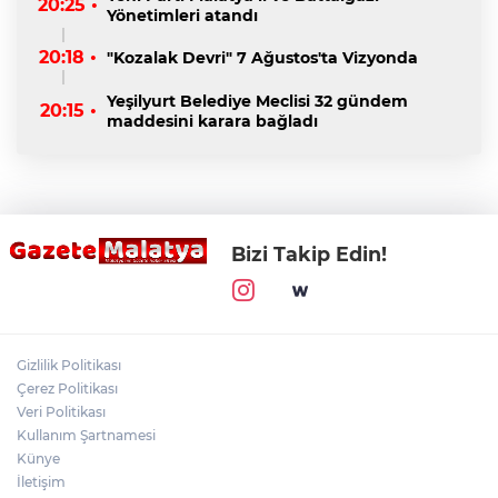
20:25 •
Yönetimleri atandı
20:18 •
"Kozalak Devri" 7 Ağustos'ta Vizyonda
Yeşilyurt Belediye Meclisi 32 gündem
20:15 •
maddesini karara bağladı
Bizi Takip Edin!
Gizlilik Politikası
Çerez Politikası
Veri Politikası
Kullanım Şartnamesi
Künye
İletişim