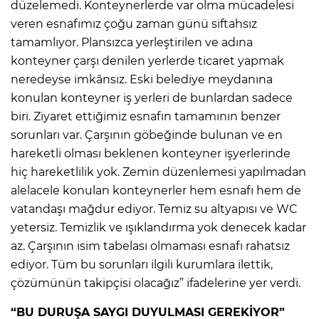
düzelemedi. Konteynerlerde var olma mücadelesi
veren esnafımız çoğu zaman günü siftahsız
tamamlıyor. Plansızca yerleştirilen ve adına
konteyner çarşı denilen yerlerde ticaret yapmak
neredeyse imkânsız. Eski belediye meydanına
konulan konteyner iş yerleri de bunlardan sadece
biri. Ziyaret ettiğimiz esnafın tamamının benzer
sorunları var. Çarşının göbeğinde bulunan ve en
hareketli olması beklenen konteyner işyerlerinde
hiç hareketlilik yok. Zemin düzenlemesi yapılmadan
alelacele konulan konteynerler hem esnafı hem de
vatandaşı mağdur ediyor. Temiz su altyapısı ve WC
yetersiz. Temizlik ve ışıklandırma yok denecek kadar
az. Çarşının isim tabelası olmaması esnafı rahatsız
ediyor. Tüm bu sorunları ilgili kurumlara ilettik,
çözümünün takipçisi olacağız” ifadelerine yer verdi.
“BU DURUŞA SAYGI DUYULMASI GEREKİYOR”