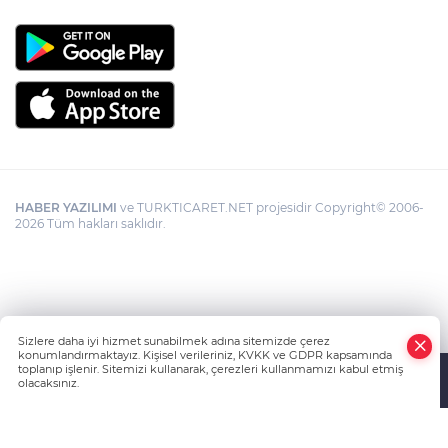
HABER YAZILIMI
ve TURKTICARET.NET projesidir Copyright© 2006-
2026 Tüm hakları saklıdır.
Sizlere daha iyi hizmet sunabilmek adına sitemizde çerez
konumlandırmaktayız. Kişisel verileriniz, KVKK ve GDPR kapsamında
toplanıp işlenir. Sitemizi kullanarak, çerezleri kullanmamızı kabul etmiş
olacaksınız.
Anasayfa
Haber Ara
Yazarlar
İhbar Hattı