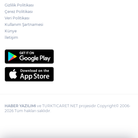
Gizlilik Politikası
Çerez Politikası
Veri Politikası
Kullanım Şartnamesi
Künye
İletişim
HABER YAZILIMI
ve TURKTICARET.NET projesidir Copyright© 2006-
2026 Tüm hakları saklıdır.