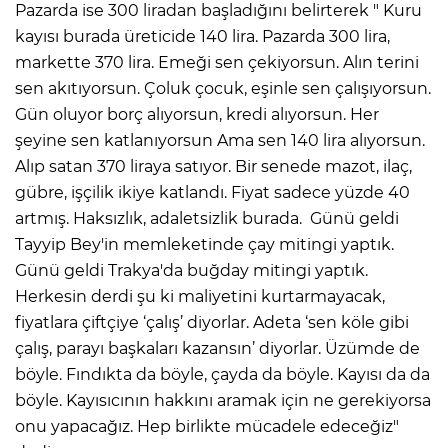
Pazarda ise 300 liradan başladığını belirterek " Kuru
kayısı burada üreticide 140 lira. Pazarda 300 lira,
markette 370 lira. Emeği sen çekiyorsun. Alın terini
sen akıtıyorsun. Çoluk çocuk, eşinle sen çalışıyorsun.
Gün oluyor borç alıyorsun, kredi alıyorsun. Her
şeyine sen katlanıyorsun Ama sen 140 lira alıyorsun.
Alıp satan 370 liraya satıyor. Bir senede mazot, ilaç,
gübre, işçilik ikiye katlandı. Fiyat sadece yüzde 40
artmış. Haksızlık, adaletsizlik burada. Günü geldi
Tayyip Bey'in memleketinde çay mitingi yaptık.
Günü geldi Trakya'da buğday mitingi yaptık.
Herkesin derdi şu ki maliyetini kurtarmayacak,
fiyatlara çiftçiye ‘çalış’ diyorlar. Adeta ‘sen köle gibi
çalış, parayı başkaları kazansın’ diyorlar. Üzümde de
böyle. Fındıkta da böyle, çayda da böyle. Kayısı da da
böyle. Kayısıcının hakkını aramak için ne gerekiyorsa
onu yapacağız. Hep birlikte mücadele edeceğiz"