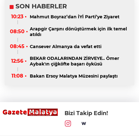
SON HABERLER
10:23 •
Mahmut Boyraz’dan İYİ Parti’ye Ziyaret
Arapgir Çarşını dönüştürmek için ilk temel
08:50 •
atıldı
08:45 •
Cansever Almanya da vefat etti
BEKAR ODALARINDAN ZİRVEYE.. Ömer
12:56 •
Aybak'ın çiğköfte başarı öyküsü
11:08 •
Bakan Ersoy Malatya Müzesini paylaştı
Bizi Takip Edin!