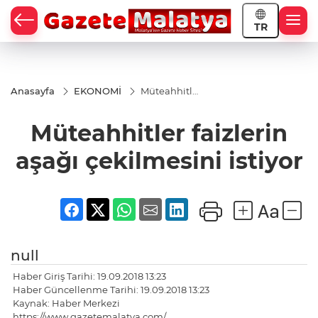
TR
Anasayfa
EKONOMİ
Müteahhitler
faizlerin
aşağı
Müteahhitler faizlerin
çekilmesini
istiyor
aşağı çekilmesini istiyor
null
Haber Giriş Tarihi: 19.09.2018 13:23
Haber Güncellenme Tarihi: 19.09.2018 13:23
Kaynak: Haber Merkezi
https://www.gazetemalatya.com/