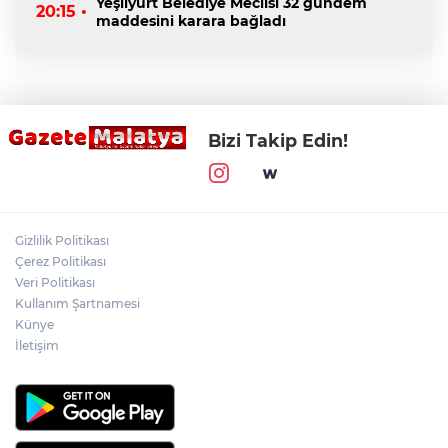
Yeşilyurt Belediye Meclisi 32 gündem
20:15 •
maddesini karara bağladı
Bizi Takip Edin!
Gizlilik Politikası
Çerez Politikası
Veri Politikası
Kullanım Şartnamesi
Künye
İletişim