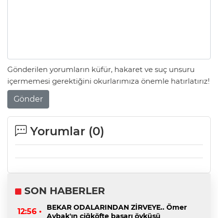
Gönderilen yorumların küfür, hakaret ve suç unsuru
içermemesi gerektiğini okurlarımıza önemle hatırlatırız!
Gönder
Yorumlar (
0
)
SON HABERLER
BEKAR ODALARINDAN ZİRVEYE.. Ömer
12:56 •
Aybak'ın çiğköfte başarı öyküsü