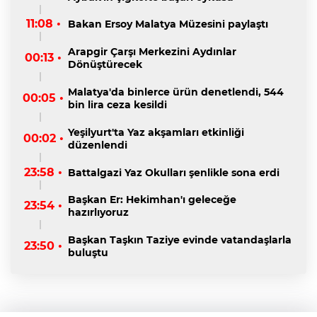
11:08 •
Bakan Ersoy Malatya Müzesini paylaştı
Arapgir Çarşı Merkezini Aydınlar
00:13 •
Dönüştürecek
Malatya'da binlerce ürün denetlendi, 544
00:05 •
bin lira ceza kesildi
Yeşilyurt'ta Yaz akşamları etkinliği
00:02 •
düzenlendi
23:58 •
Battalgazi Yaz Okulları şenlikle sona erdi
Başkan Er: Hekimhan'ı geleceğe
23:54 •
hazırlıyoruz
Başkan Taşkın Taziye evinde vatandaşlarla
23:50 •
buluştu