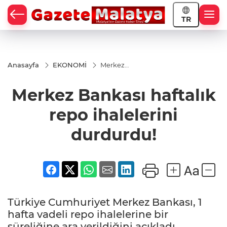
TR
Anasayfa
EKONOMİ
Merkez
Bankası
haftalık
Merkez Bankası haftalık
repo
ihalelerini
durdurdu!
repo ihalelerini
durdurdu!
Türkiye Cumhuriyet Merkez Bankası, 1
hafta vadeli repo ihalelerine bir
süreliğine ara verildiğini açıkladı.