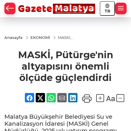
TR
Anasayfa
EKONOMİ
MASKİ,
Pütürge'nin
altyapısını
MASKİ, Pütürge'nin
önemli
ölçüde
güçlendirdi
altyapısını önemli
ölçüde güçlendirdi
Malatya Büyükşehir Belediyesi Su ve
Kanalizasyon İdaresi (MASKİ) Genel
Müdürlüğü, 2025 yılı yatırım programı