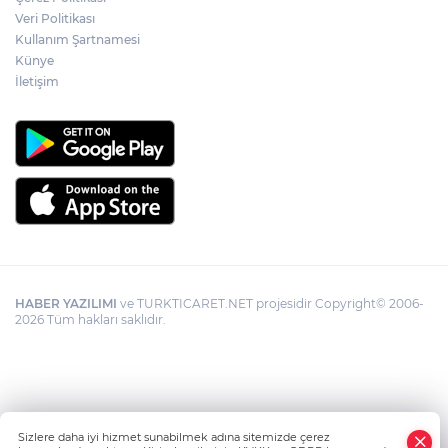
Veri Politikası
Kullanım Şartnamesi
Künye
İletişim
HABER YAZILIMI
ve TURKTICARET.NET projesidir Copyright© 2006-
2026 Tüm hakları saklıdır.
Sizlere daha iyi hizmet sunabilmek adına sitemizde çerez