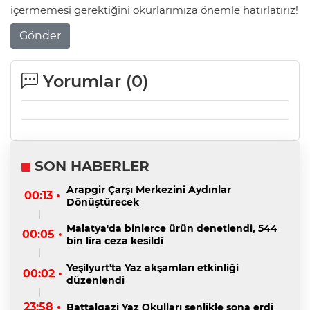
içermemesi gerektiğini okurlarımıza önemle hatırlatırız!
Gönder
Yorumlar (
0
)
SON HABERLER
Arapgir Çarşı Merkezini Aydınlar
00:13 •
Dönüştürecek
Malatya'da binlerce ürün denetlendi, 544
00:05 •
bin lira ceza kesildi
Yeşilyurt'ta Yaz akşamları etkinliği
00:02 •
düzenlendi
23:58 •
Battalgazi Yaz Okulları şenlikle sona erdi