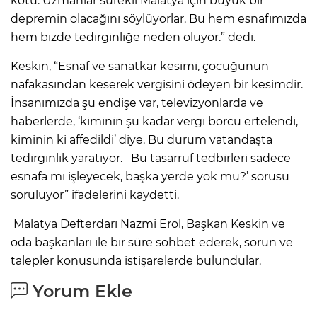
kötü. Uzmanlar sürekli Malatya için büyük bir
depremin olacağını söylüyorlar. Bu hem esnafımızda
hem bizde tedirginliğe neden oluyor.” dedi.
Keskin, “Esnaf ve sanatkar kesimi, çocuğunun
nafakasından keserek vergisini ödeyen bir kesimdir.
İnsanımızda şu endişe var, televizyonlarda ve
haberlerde, ‘kiminin şu kadar vergi borcu ertelendi,
kiminin ki affedildi’ diye. Bu durum vatandaşta
tedirginlik yaratıyor. Bu tasarruf tedbirleri sadece
esnafa mı işleyecek, başka yerde yok mu?’ sorusu
soruluyor” ifadelerini kaydetti.
Malatya Defterdarı Nazmi Erol, Başkan Keskin ve
oda başkanları ile bir süre sohbet ederek, sorun ve
talepler konusunda istişarelerde bulundular.
Yorum Ekle