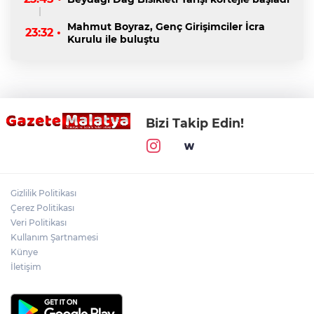
Mahmut Boyraz, Genç Girişimciler İcra
23:32 •
Kurulu ile buluştu
Bizi Takip Edin!
Gizlilik Politikası
Çerez Politikası
Veri Politikası
Kullanım Şartnamesi
Künye
İletişim