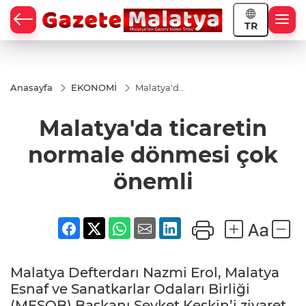
TR
Anasayfa
EKONOMİ
Malatya'da
ticaretin
normale
Malatya'da ticaretin
dönmesi
çok
önemli
normale dönmesi çok
önemli
Malatya Defterdarı Nazmi Erol, Malatya
Esnaf ve Sanatkarlar Odaları Birliği
(MESOB) Başkanı Şevket Keskin’i ziyaret