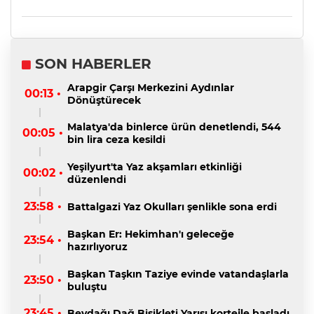
SON HABERLER
Arapgir Çarşı Merkezini Aydınlar
00:13 •
Dönüştürecek
Malatya'da binlerce ürün denetlendi, 544
00:05 •
bin lira ceza kesildi
Yeşilyurt'ta Yaz akşamları etkinliği
00:02 •
düzenlendi
23:58 •
Battalgazi Yaz Okulları şenlikle sona erdi
Başkan Er: Hekimhan'ı geleceğe
23:54 •
hazırlıyoruz
Başkan Taşkın Taziye evinde vatandaşlarla
23:50 •
buluştu
23:45 •
Beydağı Dağ Bisikleti Yarışı kortejle başladı